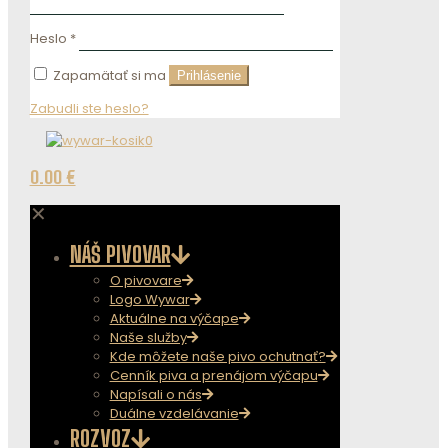
Heslo
*
Zapamätať si ma
Prihlásenie
Zabudli ste heslo?
0
0.00 €
✕
NÁŠ PIVOVAR
O pivovare
Logo Wywar
Aktuálne na výčape
Naše služby
Kde môžete naše pivo ochutnať?
Cenník piva a prenájom výčapu
Napísali o nás
Duálne vzdelávanie
ROZVOZ