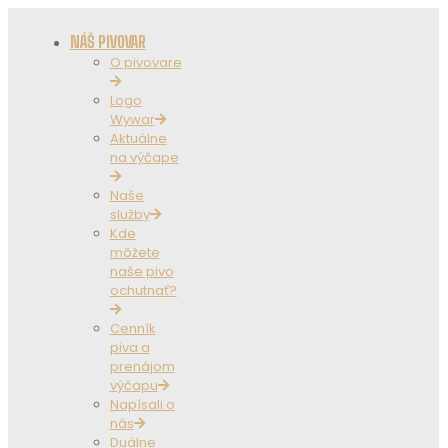
NÁŠ PIVOVAR
O pivovare
Logo
Wywar
Aktuálne
na výčape
Naše
služby
Kde
môžete
naše pivo
ochutnať?
Cenník
piva a
prenájom
výčapu
Napísali o
nás
Duálne