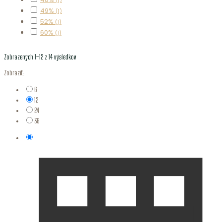
(1)
49%
(1)
52%
(1)
60%
(1)
Zobrazených 1–12 z 14 výsledkov
Zobraziť:
6
12
24
36