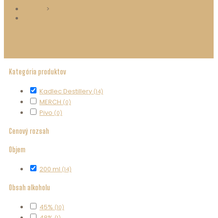
Domov
>
ESHOP
Kategória produktov
Kadlec Destillery
(14)
MERCH
(0)
Pivo
(0)
Cenový rozsah
Objem
200 ml
(14)
Obsah alkoholu
45%
(10)
48%