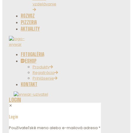
vzdelávanie
ROZVOZ
PIZZERIA
AKTUALITY
FOTOGALÉRIA
ESHOP
Produkty
Registrácia
Prihlásenie
KONTAKT
LOGIN
✕
Login
Používateľské meno alebo e-mailová adresa
*