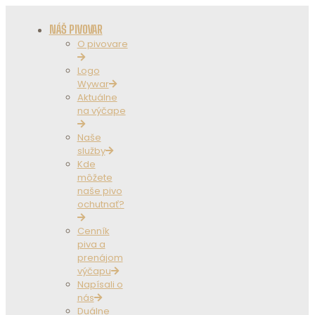
NÁŠ PIVOVAR
O pivovare
Logo
Wywar
Aktuálne
na výčape
Naše
služby
Kde
môžete
naše pivo
ochutnať?
Cenník
piva a
prenájom
výčapu
Napísali o
nás
Duálne