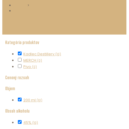
Domov
>
ESHOP
Kategória produktov
Kadlec Destillery
(10)
MERCH
(0)
Pivo
(0)
Cenový rozsah
Objem
200 ml
(10)
Obsah alkoholu
45%
(10)