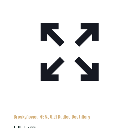
Broskyňovica 45%, 0,2l Kadlec Destillery
11.90
€