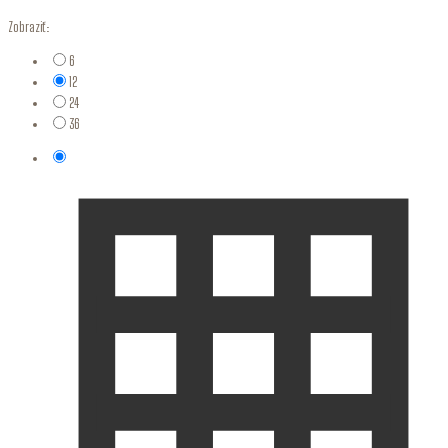
Zobraziť:
6
12
24
36