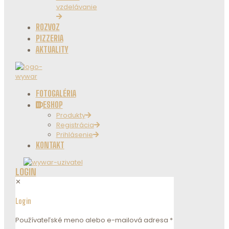
vzdelávanie
ROZVOZ
PIZZERIA
AKTUALITY
FOTOGALÉRIA
ESHOP
Produkty
Registrácia
Prihlásenie
KONTAKT
LOGIN
✕
Login
Používateľské meno alebo e-mailová adresa
*