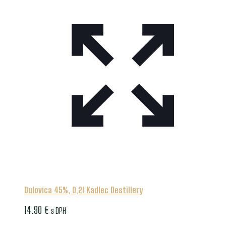
Dulovica 45%, 0,2l Kadlec Destillery
14.90
€
s DPH