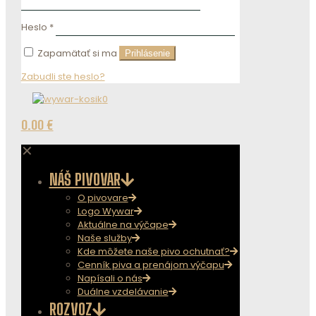
Heslo
*
Zapamätať si ma
Prihlásenie
Zabudli ste heslo?
0
0.00 €
✕
NÁŠ PIVOVAR
O pivovare
Logo Wywar
Aktuálne na výčape
Naše služby
Kde môžete naše pivo ochutnať?
Cenník piva a prenájom výčapu
Napísali o nás
Duálne vzdelávanie
ROZVOZ