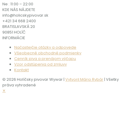
Ne : 11:00 – 22:00
KDE NÁS NÁJDETE
info@holicskypivovar.sk
+421 34 668 2400
BRATISLAVSKÁ 20
90851 HOLÍČ
INFORMÁCIE
Načastejčie otázky a odpovede
Všeobecné obchodné podmienky
Cenník piva a prenájom výčapu
Vzor odstúpenia od zmluvy
Kontakt
© 2026 Holíčsky pivovar Wywar |
Vytvoril Mário Rybár
| Všetky
práva vyhradené
✕
Nepredávame alkohol maloletým. Ak chcete zobraziť obsah
webovej stránky, musíte potvrdiť svoj vek.
MÁTE UŽ