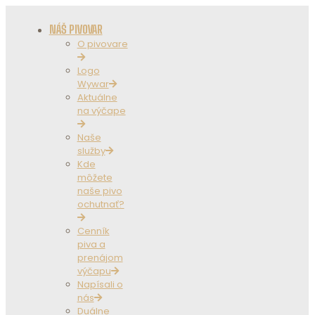
NÁŠ PIVOVAR
O pivovare
Logo
Wywar
Aktuálne
na výčape
Naše
služby
Kde
môžete
naše pivo
ochutnať?
Cenník
piva a
prenájom
výčapu
Napísali o
nás
Duálne