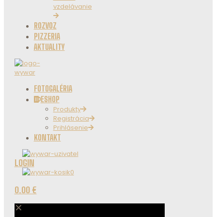
vzdelávanie
ROZVOZ
PIZZERIA
AKTUALITY
FOTOGALÉRIA
ESHOP
Produkty
Registrácia
Prihlásenie
KONTAKT
LOGIN
0
0.00 €
✕