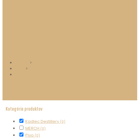
Pivo
Domov
>
BLOG
>
ESHOP
Kategória produktov
Kadlec Destillery
(0)
MERCH
(0)
Pivo
(0)