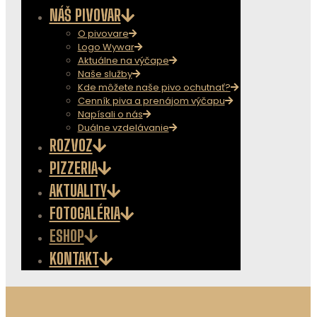
NÁŠ PIVOVAR
O pivovare
Logo Wywar
Aktuálne na výčape
Naše služby
Kde môžete naše pivo ochutnať?
Cenník piva a prenájom výčapu
Napísali o nás
Duálne vzdelávanie
ROZVOZ
PIZZERIA
AKTUALITY
FOTOGALÉRIA
ESHOP
KONTAKT