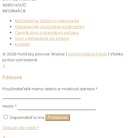
90851 HOLÍČ
INFORMÁCIE
Načastejčie otázky a odpovede
Všeobecné obchodné podmienky
Cenník piva a prenájom výčapu
Vzor odstúpenia od zmluvy
Kontakt
© 2026 Holíčsky pivovar Wywar |
Vytvoril Mário Rybár
| Všetky
práva vyhradené
✕
Prihlásenie
Používateľské meno alebo e-mailová adresa
*
Heslo
*
Zapamätať si ma
Prihlásenie
Zabudli ste heslo?
✕