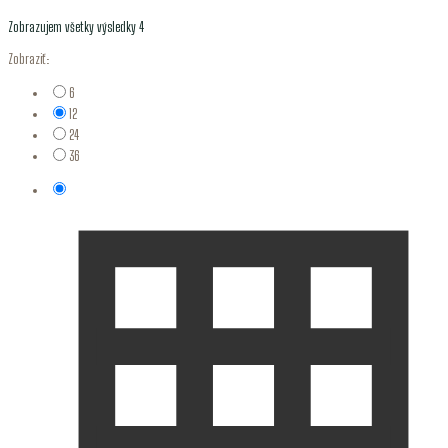
Zobrazujem všetky výsledky 4
Zobraziť:
6
12
24
36