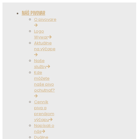
NÁŠ PIVOVAR
O pivovare
Logo
Wywar
Aktuálne
na výčape
Naše
služby
Kde
môžete
naše pivo
ochutnať?
Cenník
piva a
prenájom
výčapu
Napísali o
nás
Duálne