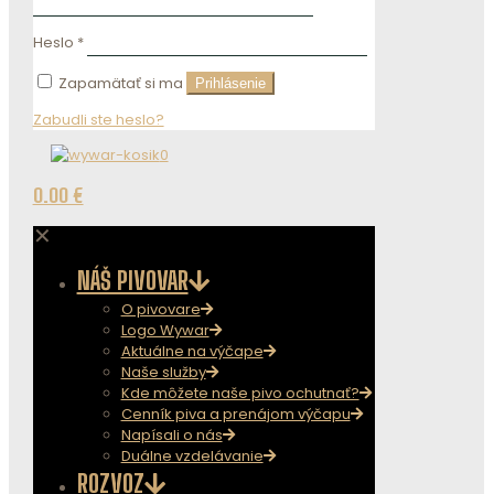
Heslo
*
Zapamätať si ma
Prihlásenie
Zabudli ste heslo?
0
0.00 €
✕
NÁŠ PIVOVAR
O pivovare
Logo Wywar
Aktuálne na výčape
Naše služby
Kde môžete naše pivo ochutnať?
Cenník piva a prenájom výčapu
Napísali o nás
Duálne vzdelávanie
ROZVOZ