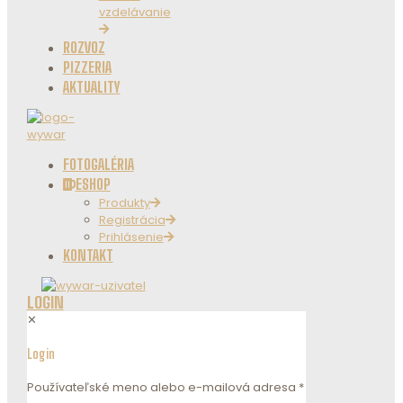
vzdelávanie
ROZVOZ
PIZZERIA
AKTUALITY
FOTOGALÉRIA
ESHOP
Produkty
Registrácia
Prihlásenie
KONTAKT
LOGIN
✕
Login
Používateľské meno alebo e-mailová adresa
*