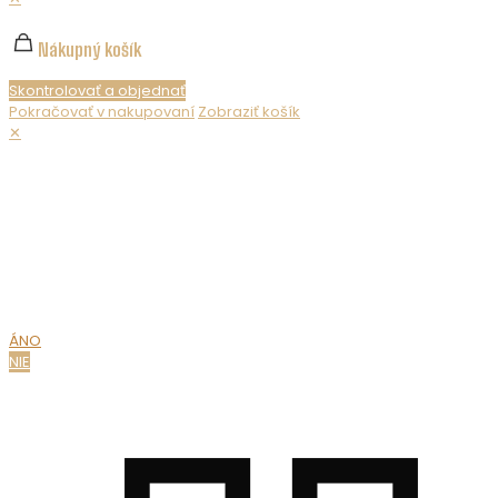
Nákupný košík
Skontrolovať a objednať
Pokračovať v nakupovaní
Zobraziť košík
✕
Nepredávame alkohol maloletým. Ak chcete zobraziť obsah
webovej stránky, musíte potvrdiť svoj vek.
MÁTE UŽ
18 ROKOV?
ÁNO
NIE