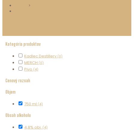
Domov
>
ESHOP
Kategória produktov
Kadlec Destillery
(0)
MERCH
(0)
Pivo
(4)
Cenový rozsah
Objem
750 ml
(4)
Obsah alkoholu
4,8% obj.
(4)