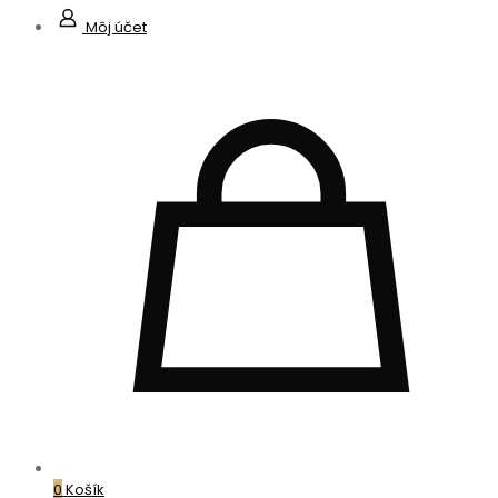
Môj účet
0
Košík