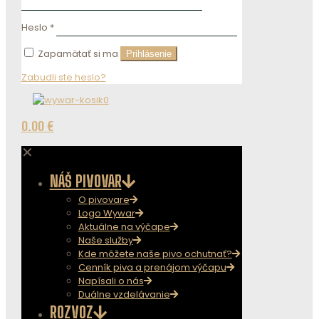
Heslo
*
Zapamätať si ma
Prihlásenie
Zabudli ste heslo?
0
0.00 €
✕
NÁŠ PIVOVAR
O pivovare
Logo Wywar
Aktuálne na výčape
Naše služby
Kde môžete naše pivo ochutnať?
Cenník piva a prenájom výčapu
Napísali o nás
Duálne vzdelávanie
ROZVOZ