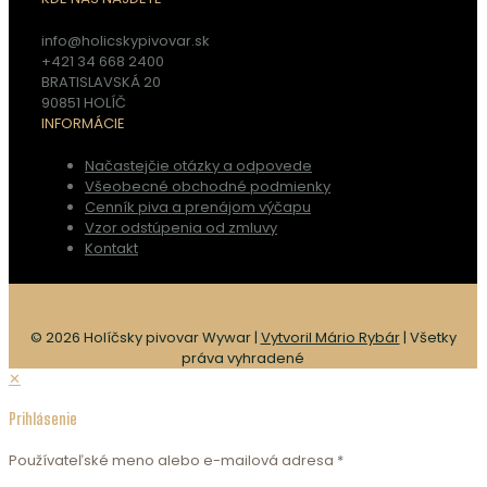
info@holicskypivovar.sk
+421 34 668 2400
BRATISLAVSKÁ 20
90851 HOLÍČ
INFORMÁCIE
Načastejčie otázky a odpovede
Všeobecné obchodné podmienky
Cenník piva a prenájom výčapu
Vzor odstúpenia od zmluvy
Kontakt
© 2026 Holíčsky pivovar Wywar |
Vytvoril Mário Rybár
| Všetky
práva vyhradené
✕
Prihlásenie
Používateľské meno alebo e-mailová adresa
*