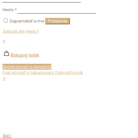
Heslo
*
Zapamätať si ma
Prihlásenie
Zabudli ste heslo?
✕
Nákupný košík
Skontrolovať a objednať
Pokračovať v nakupovaní
Zobraziť košík
✕
Nepredávame alkohol maloletým. Ak chcete zobraziť obsah
webovej stránky, musíte potvrdiť svoj vek.
MÁTE UŽ
18 ROKOV?
ÁNO