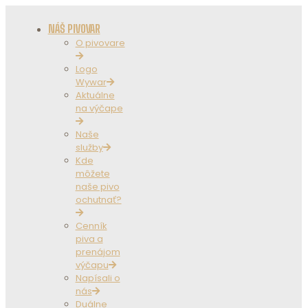
NÁŠ PIVOVAR
O pivovare
Logo
Wywar
Aktuálne
na výčape
Naše
služby
Kde
môžete
naše pivo
ochutnať?
Cenník
piva a
prenájom
výčapu
Napísali o
nás
Duálne