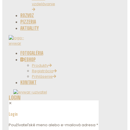
vzdelávanie
ROZVOZ
PIZZERIA
AKTUALITY
FOTOGALÉRIA
ESHOP
Produkty
Registrácia
Prihlásenie
KONTAKT
LOGIN
✕
Login
Používateľské meno alebo e-mailová adresa
*