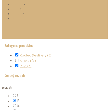
Domov
>
BLOG
>
ESHOP
>
Pivo
Kategória produktov
Kadlec Destillery
(0)
MERCH
(0)
Pivo
(0)
Cenový rozsah
Zobraziť:
6
12
24