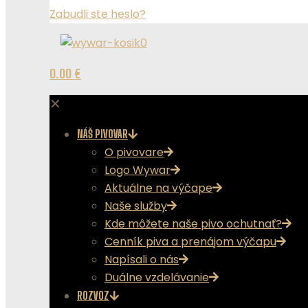
Zabudli ste heslo?
0
0.00 €
✕
NÁŠ PIVOVAR
O pivovare
Logo Wywar
Aktuálne na výčape
Naše služby
Kde môžete naše pivo ochutnať?
Cenník piva a prenájom výčapu
Napísali o nás
Duálne vzdelávanie
ROZVOZ