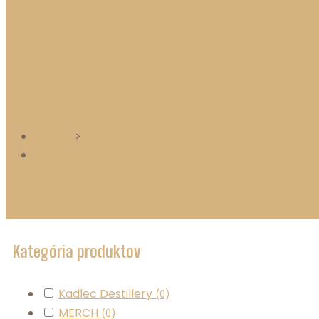
Domov
>
ESHOP
Kategória produktov
Kadlec Destillery
(0)
MERCH
(0)