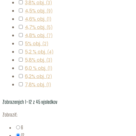
3,8% obj.
(3)
4,5% obj.
(9)
4,6% obj.
(1)
4,7% obj.
(5)
4,8% obj.
(7)
5% obj.
(2)
5,2 % obj.
(4)
5,8% obj.
(3)
6,0 % obj.
(1)
6,2% obj.
(2)
7,8% obj.
(1)
Zobrazených 1–12 z 45 výsledkov
Zobraziť:
6
12