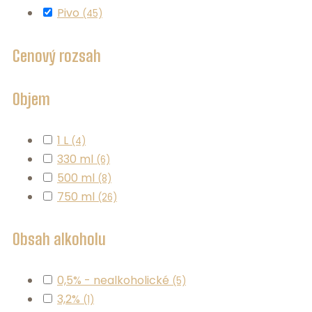
Pivo
(45)
Cenový rozsah
Objem
1 L
(4)
330 ml
(6)
500 ml
(8)
750 ml
(26)
Obsah alkoholu
0,5% - nealkoholické
(5)
3,2%
(1)