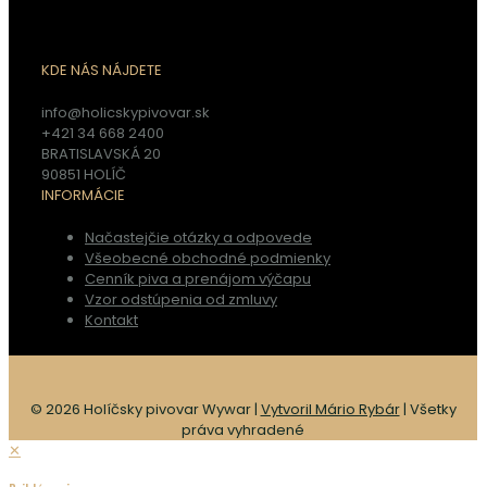
KDE NÁS NÁJDETE
info@holicskypivovar.sk
+421 34 668 2400
BRATISLAVSKÁ 20
90851 HOLÍČ
INFORMÁCIE
Načastejčie otázky a odpovede
Všeobecné obchodné podmienky
Cenník piva a prenájom výčapu
Vzor odstúpenia od zmluvy
Kontakt
© 2026 Holíčsky pivovar Wywar |
Vytvoril Mário Rybár
| Všetky
práva vyhradené
✕