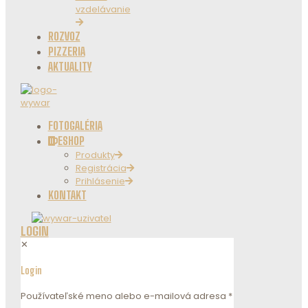
vzdelávanie
ROZVOZ
PIZZERIA
AKTUALITY
FOTOGALÉRIA
ESHOP
Produkty
Registrácia
Prihlásenie
KONTAKT
LOGIN
✕
Login
Používateľské meno alebo e-mailová adresa
*