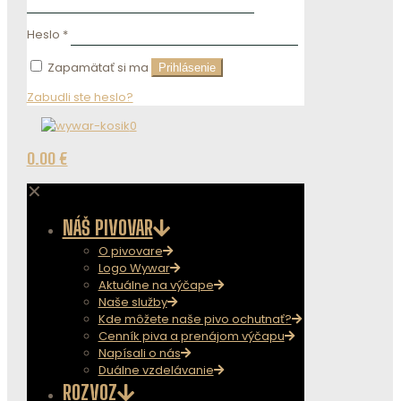
Heslo
*
Zapamätať si ma
Prihlásenie
Zabudli ste heslo?
0
0.00 €
✕
NÁŠ PIVOVAR
O pivovare
Logo Wywar
Aktuálne na výčape
Naše služby
Kde môžete naše pivo ochutnať?
Cenník piva a prenájom výčapu
Napísali o nás
Duálne vzdelávanie
ROZVOZ