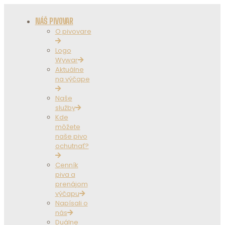
NÁŠ PIVOVAR
O pivovare
Logo
Wywar
Aktuálne
na výčape
Naše
služby
Kde
môžete
naše pivo
ochutnať?
Cenník
piva a
prenájom
výčapu
Napísali o
nás
Duálne