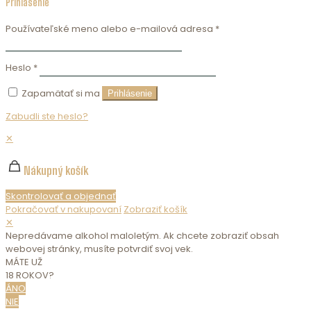
Prihlásenie
Používateľské meno alebo e-mailová adresa
*
Heslo
*
Zapamätať si ma
Prihlásenie
Zabudli ste heslo?
✕
Nákupný košík
Skontrolovať a objednať
Pokračovať v nakupovaní
Zobraziť košík
✕
Nepredávame alkohol maloletým. Ak chcete zobraziť obsah
webovej stránky, musíte potvrdiť svoj vek.
MÁTE UŽ
18 ROKOV?
ÁNO
NIE