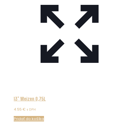
13° Weizen 0,75L
4.55
€
s DPH
Pridať do košíka