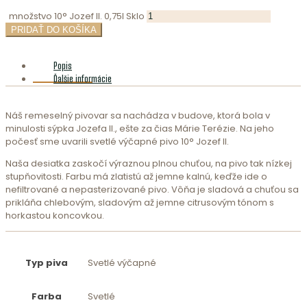
množstvo 10° Jozef II. 0,75l Sklo
PRIDAŤ DO KOŠÍKA
Popis
Ďalšie informácie
Náš remeselný pivovar sa nachádza v budove, ktorá bola v
minulosti sýpka Jozefa II., ešte za čias Márie Terézie. Na jeho
počesť sme uvarili svetlé výčapné pivo 10° Jozef II.
Naša desiatka zaskočí výraznou plnou chuťou, na pivo tak nízkej
stupňovitosti. Farbu má zlatistú až jemne kalnú, keďže ide o
nefiltrované a nepasterizované pivo. Vôňa je sladová a chuťou sa
prikláňa chlebovým, sladovým až jemne citrusovým tónom s
horkastou koncovkou.
Typ piva
Svetlé výčapné
Farba
Svetlé