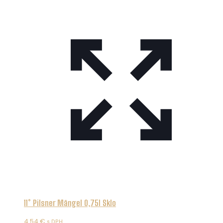
11° Pilsner Mängel 0,75l Sklo
4.54
€
s DPH