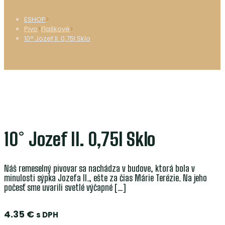
ESHOP
>
Pivo
>
Flaškové
>
10° Jozef II. 0,75l Sklo
10° Jozef II. 0,75l Sklo
Náš remeselný pivovar sa nachádza v budove, ktorá bola v
minulosti sýpka Jozefa II., ešte za čias Márie Terézie. Na jeho
počesť sme uvarili svetlé výčapné
[…]
4.35
€
s DPH