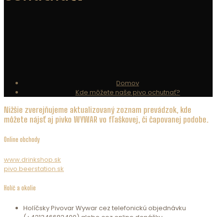
Domov
Kde môžete naše pivo ochutnať?
Nižšie zverejňujeme aktualizovaný zoznam prevádzok, kde
môžete nájsť aj pivko WYWAR vo fľaškovej, či čapovanej podobe.
Online obchody
www.drinkshop.sk
pivo.beerstation.sk
Holíč a okolie
Holíčsky Pivovar Wywar cez telefonickú objednávku