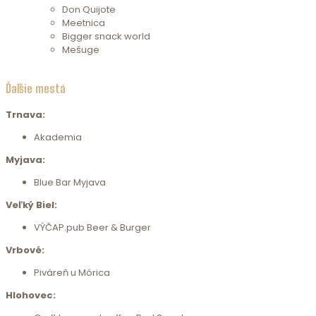
Don Quijote
Meetnica
Bigger snack world
Mešuge
Ďaľšie mestá
Trnava:
Akademia
Myjava:
Blue Bar Myjava
Veľký Biel:
VÝČAP.pub Beer & Burger
Vrbové:
Piváreň u Mórica
Hlohovec: