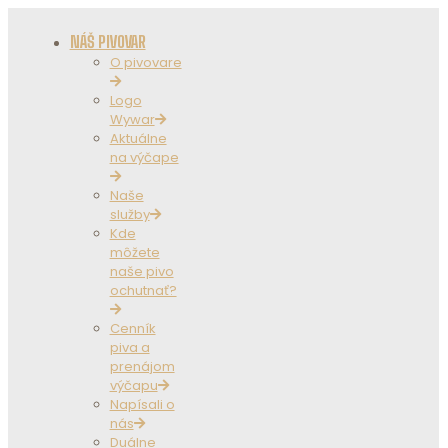
NÁŠ PIVOVAR
O pivovare
Logo
Wywar
Aktuálne
na výčape
Naše
služby
Kde
môžete
naše pivo
ochutnať?
Cenník
piva a
prenájom
výčapu
Napísali o
nás
Duálne