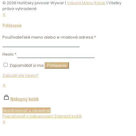
© 2026 Holíčsky pivovar Wywar |
Vytvoril Mário Rybár
| Všetky
práva vyhradené
✕
Prihlásenie
Používateľské meno alebo e-mailová adresa
*
Heslo
*
Zapamätať si ma
Prihlásenie
Zabudli ste heslo?
✕
Nákupný košík
Skontrolovať a objednať
Pokračovať v nakupovaní
Zobraziť košík
✕
Nepredávame alkohol maloletým. Ak chcete zobraziť obsah
webovej stránky, musíte potvrdiť svoj vek.