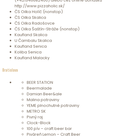
(+421346682400) alebo cez online donášku
http://www.pizzaholic.sk/
ČS Oilka Holíč (nonstop)
ČS Oilka Skalica
ČS Oilka Radošovce
ČS Oilka Šaštín-Stráže (nonstop)
Kaufland Skalica
U Čambalu Skalica
Kaufland Senica
Koliba Senica
Kaufland Malacky
Bratislava
BEER STATION
Beermalade
Damian Beer&ale
Malina potraviny
YEME plnochutné potraviny
METRO SK
Pivný raj
Clock-Block
100 pív – craft beer bar
Piváreň Lemon – Craft Beer