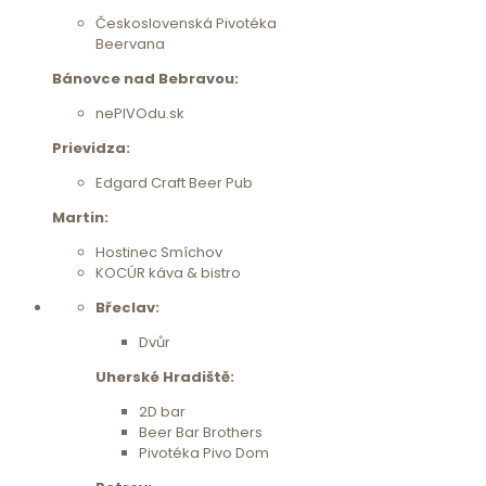
Československá Pivotéka
Beervana
Bánovce nad Bebravou:
nePIVOdu.sk
Prievidza:
Edgard Craft Beer Pub
Martin:
Hostinec Smíchov
KOCÚR káva & bistro
Břeclav:
Dvůr
Uherské Hradiště:
2D bar
Beer Bar Brothers
Pivotéka Pivo Dom