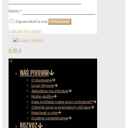
Heslo
*
Zapamätať si ma
Prihlásenie
Zabudli ste heslo?
0
0.00 €
✕
NÁŠ PIVOVAR
O pivovare
Logo Wywar
Aktuálne na výčape
Naše služby
Kde môžete naše pivo ochutnať?
Cenník piva a prenájom výčapu
Napísali o nás
Duálne vzdelávanie
ROZVOZ