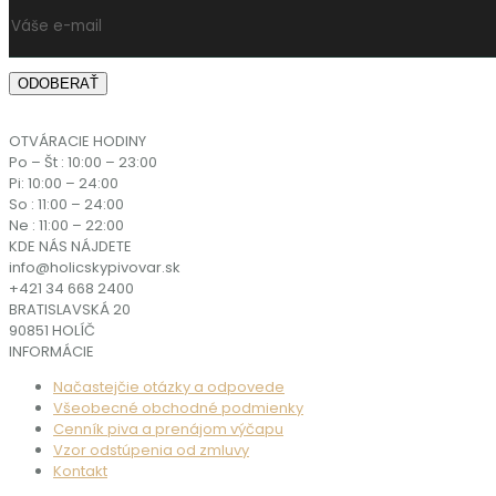
OTVÁRACIE HODINY
Po – Št : 10:00 – 23:00
Pi: 10:00 – 24:00
So : 11:00 – 24:00
Ne : 11:00 – 22:00
KDE NÁS NÁJDETE
info@holicskypivovar.sk
+421 34 668 2400
BRATISLAVSKÁ 20
90851 HOLÍČ
INFORMÁCIE
Načastejčie otázky a odpovede
Všeobecné obchodné podmienky
Cenník piva a prenájom výčapu
Vzor odstúpenia od zmluvy
Kontakt