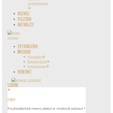
vzdelávanie
ROZVOZ
PIZZERIA
AKTUALITY
FOTOGALÉRIA
ESHOP
Produkty
Registrácia
Prihlásenie
KONTAKT
LOGIN
✕
Login
Používateľské meno alebo e-mailová adresa
*