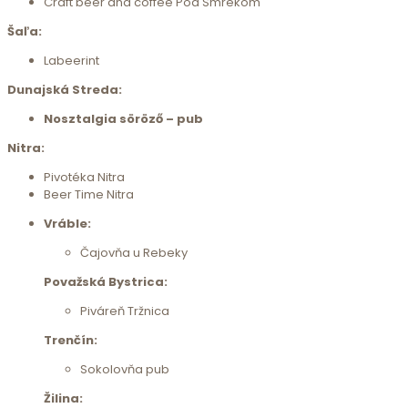
Craft beer and coffee Pod Smrekom
Šaľa:
Labeerint
Dunajská Streda:
Nosztalgia söröző – pub
Nitra:
Pivotéka Nitra
Beer Time Nitra
Vráble:
Čajovňa u Rebeky
Považská Bystrica:
Piváreň Tržnica
Trenčín:
Sokolovňa pub
Žilina: