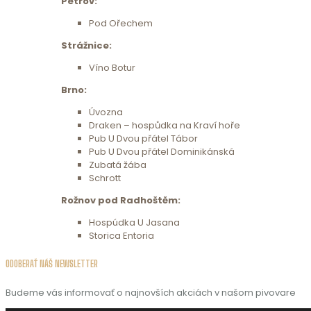
Petrov:
Pod Ořechem
Strážnice:
Víno Botur
Brno:
Úvozna
Draken – hospůdka na Kraví hoře
Pub U Dvou přátel Tábor
Pub U Dvou přátel Dominikánská
Zubatá žába
Schrott
Rožnov pod Radhoštěm:
Hospúdka U Jasana
Storica Entoria
ODOBERAŤ NÁŠ NEWSLETTER
Budeme vás informovať o najnovších akciách v našom pivovare