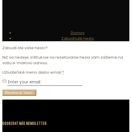
Domov
Zabudnuté heslo
Zabudli ste vaše heslo?
Nič sa nedeje, inštrukcie na resetovanie hesla vám zašleme na
vašu e-mailovú adresu.
Užívateľské meno alebo email
*
ODOBERAŤ NÁŠ NEWSLETTER