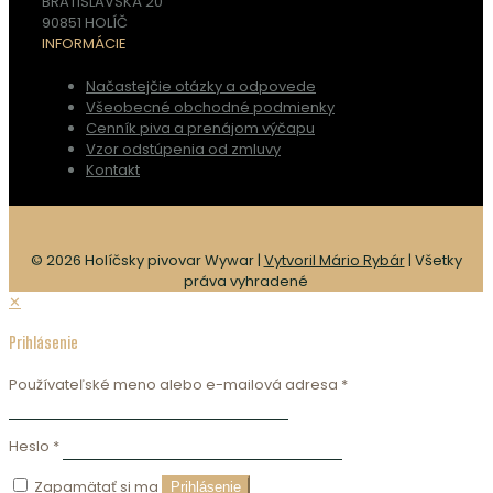
BRATISLAVSKÁ 20
90851 HOLÍČ
INFORMÁCIE
Načastejčie otázky a odpovede
Všeobecné obchodné podmienky
Cenník piva a prenájom výčapu
Vzor odstúpenia od zmluvy
Kontakt
© 2026 Holíčsky pivovar Wywar |
Vytvoril Mário Rybár
| Všetky
práva vyhradené
✕
Prihlásenie
Používateľské meno alebo e-mailová adresa
*
Heslo
*
Zapamätať si ma
Prihlásenie