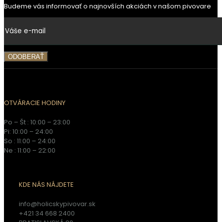
Budeme vás informovať o najnovších akciách v našom pivovare
OTVÁRACIE HODINY
Po – Št : 10:00 – 23:00
Pi: 10:00 – 24:00
So : 11:00 – 24:00
Ne : 11:00 – 22:00
KDE NÁS NÁJDETE
info@holicskypivovar.sk
+421 34 668 2400