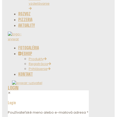
vzdelávanie
ROZVOZ
PIZZERIA
AKTUALITY
FOTOGALÉRIA
ESHOP
Produkty
Registrácia
Prihlásenie
KONTAKT
LOGIN
✕
Login
Používateľské meno alebo e-mailová adresa
*