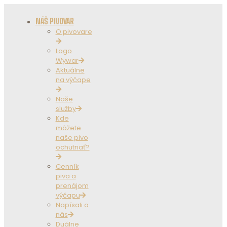
NÁŠ PIVOVAR
O pivovare
Logo
Wywar
Aktuálne
na výčape
Naše
služby
Kde
môžete
naše pivo
ochutnať?
Cenník
piva a
prenájom
výčapu
Napísali o
nás
Duálne