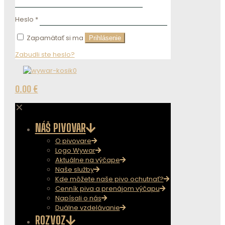
Heslo
*
Zapamätať si ma
Prihlásenie
Zabudli ste heslo?
0
0.00 €
✕
NÁŠ PIVOVAR
O pivovare
Logo Wywar
Aktuálne na výčape
Naše služby
Kde môžete naše pivo ochutnať?
Cenník piva a prenájom výčapu
Napísali o nás
Duálne vzdelávanie
ROZVOZ