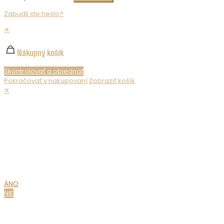
Zabudli ste heslo?
✕
Nákupný košík
Skontrolovať a objednať
Pokračovať v nakupovaní
Zobraziť košík
✕
Nepredávame alkohol maloletým. Ak chcete zobraziť obsah
webovej stránky, musíte potvrdiť svoj vek.
MÁTE UŽ
18 ROKOV?
ÁNO
NIE