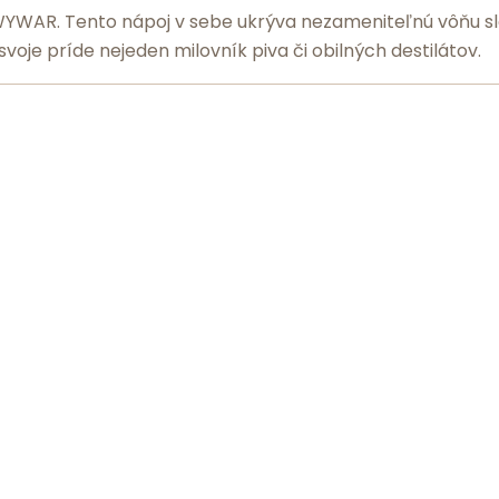
 WYWAR. Tento nápoj v sebe ukrýva nezameniteľnú vôňu sl
 svoje príde nejeden milovník piva či obilných destilátov.