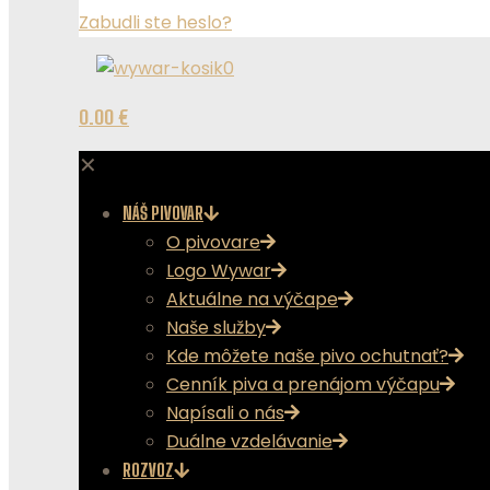
Zabudli ste heslo?
0
0.00 €
✕
NÁŠ PIVOVAR
O pivovare
Logo Wywar
Aktuálne na výčape
Naše služby
Kde môžete naše pivo ochutnať?
Cenník piva a prenájom výčapu
Napísali o nás
Duálne vzdelávanie
ROZVOZ