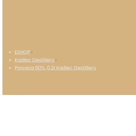
Kad
ESHOP
>
Kadlec Destillery
>
Pivovica 60%, 0,2l Kadlec Destillery