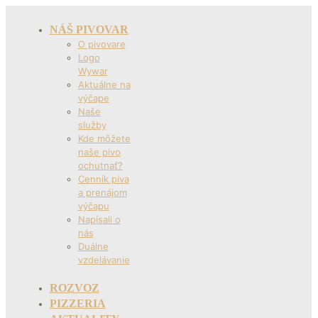
NÁŠ PIVOVAR
O pivovare
Logo
Wywar
Aktuálne na
výčape
Naše
služby
Kde môžete
naše pivo
ochutnať?
Cenník piva
a prenájom
výčapu
Napísali o
nás
Duálne
vzdelávanie
ROZVOZ
PIZZERIA