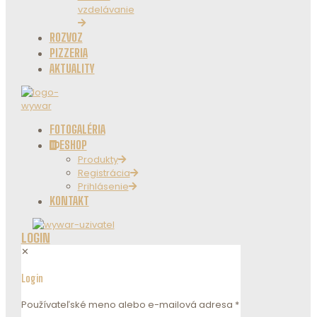
vzdelávanie
ROZVOZ
PIZZERIA
AKTUALITY
FOTOGALÉRIA
ESHOP
Produkty
Registrácia
Prihlásenie
KONTAKT
LOGIN
✕
Login
Používateľské meno alebo e-mailová adresa
*