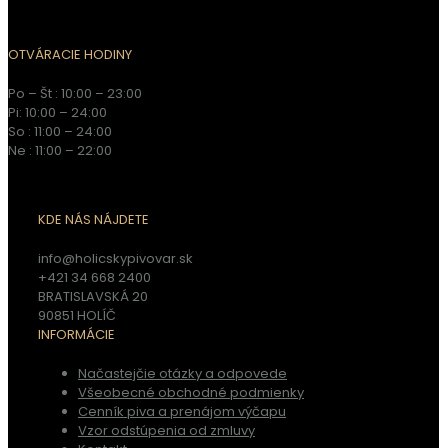
OTVÁRACIE HODINY
Po – Št : 10:00 – 23:00
Pi: 10:00 – 24:00
So : 11:00 – 24:00
Ne : 11:00 – 22:00
KDE NÁS NÁJDETE
info@holicskypivovar.sk
+421 34 668 2400
BRATISLAVSKÁ 20
90851 HOLÍČ
INFORMÁCIE
Načastejčie otázky a odpovede
Všeobecné obchodné podmienky
Cenník piva a prenájom výčapu
Vzor odstúpenia od zmluvy