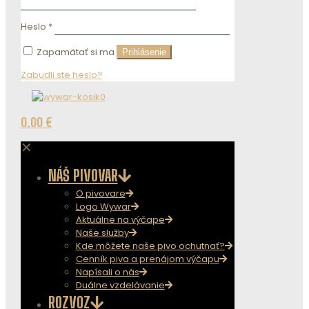
Heslo
*
Zapamätať si ma
Prihlásenie
Zabudli ste heslo?
0
0.00 €
✕
NÁŠ PIVOVAR
O pivovare
Logo Wywar
Aktuálne na výčape
Naše služby
Kde môžete naše pivo ochutnať?
Cenník piva a prenájom výčapu
Napísali o nás
Duálne vzdelávanie
ROZVOZ