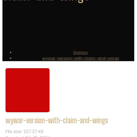
Domov
wywar-version-with-claim-and-wings
wywar-version-with-claim-and-wings
File size: 237.37 KB