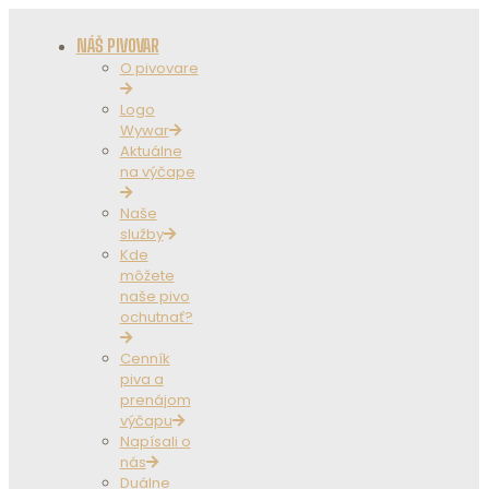
NÁŠ PIVOVAR
O pivovare
Logo
Wywar
Aktuálne
na výčape
Naše
služby
Kde
môžete
naše pivo
ochutnať?
Cenník
piva a
prenájom
výčapu
Napísali o
nás
Duálne