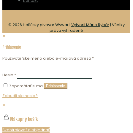
Kontakt
© 2026 Holíčsky pivovar Wywar |
Vytvoril Mário Rybár
| Všetky
práva vyhradené
✕
Prihlásenie
Používateľské meno alebo e-mailová adresa
*
Heslo
*
Zapamätať si ma
Prihlásenie
Zabudli ste heslo?
✕
Nákupný košík
Skontrolovať a objednať