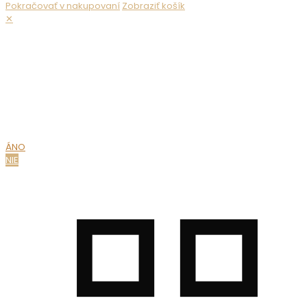
Pokračovať v nakupovaní
Zobraziť košík
✕
Nepredávame alkohol maloletým. Ak chcete zobraziť obsah
webovej stránky, musíte potvrdiť svoj vek.
MÁTE UŽ
18 ROKOV?
ÁNO
NIE