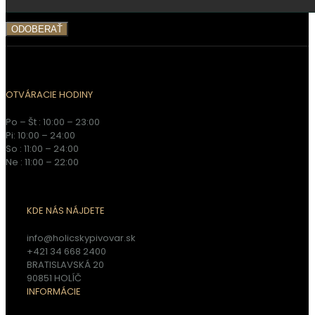
OTVÁRACIE HODINY
Po – Št : 10:00 – 23:00
Pi: 10:00 – 24:00
So : 11:00 – 24:00
Ne : 11:00 – 22:00
KDE NÁS NÁJDETE
info@holicskypivovar.sk
+421 34 668 2400
BRATISLAVSKÁ 20
90851 HOLÍČ
INFORMÁCIE