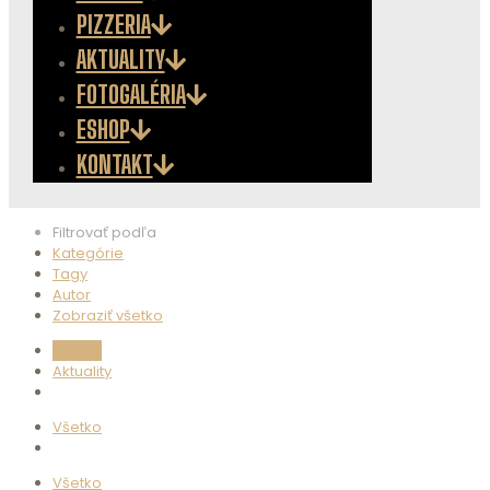
PIZZERIA
AKTUALITY
FOTOGALÉRIA
ESHOP
KONTAKT
Filtrovať podľa
Kategórie
Tagy
Autor
Zobraziť všetko
Všetko
Aktuality
Všetko
Všetko