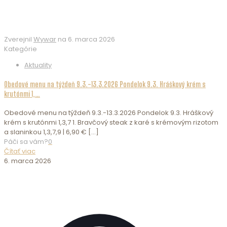
Zverejnil
Wywar
na
6. marca 2026
Kategórie
Aktuality
Obedové menu na týždeň 9.3.-13.3.2026 Pondelok 9.3. Hráškový krém s
krutónmi 1,…
Obedové menu na týždeň 9.3.-13.3.2026 Pondelok 9.3. Hráškový
krém s krutónmi 1,3,7 1. Bravčový steak z karé s krémovým rizotom
a slaninkou 1,3,7,9 | 6,90 €
[…]
Páči sa vám?
0
Čítať viac
6. marca 2026