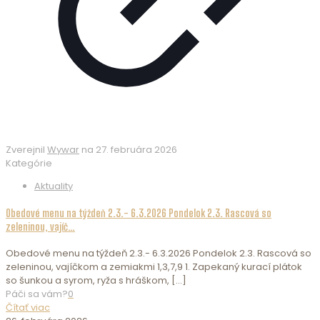
Zverejnil
Wywar
na
27. februára 2026
Kategórie
Aktuality
Obedové menu na týždeň 2.3.- 6.3.2026 Pondelok 2.3. Rascová so
zeleninou, vajíč…
Obedové menu na týždeň 2.3.- 6.3.2026 Pondelok 2.3. Rascová so
zeleninou, vajíčkom a zemiakmi 1,3,7,9 1. Zapekaný kurací plátok
so šunkou a syrom, ryža s hráškom,
[…]
Páči sa vám?
0
Čítať viac