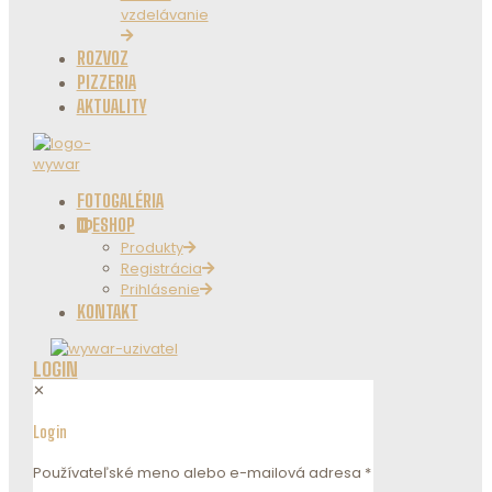
vzdelávanie
ROZVOZ
PIZZERIA
AKTUALITY
FOTOGALÉRIA
ESHOP
Produkty
Registrácia
Prihlásenie
KONTAKT
LOGIN
✕
Login
Používateľské meno alebo e-mailová adresa
*