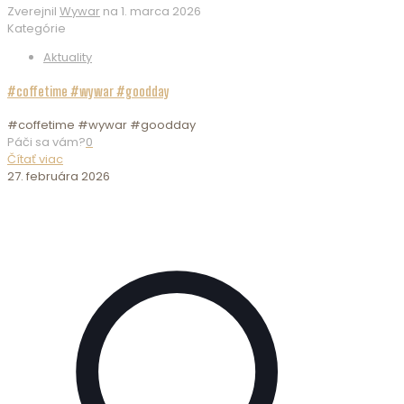
Zverejnil
Wywar
na
1. marca 2026
Kategórie
Aktuality
#coffetime #wywar #goodday
#coffetime #wywar #goodday
Páči sa vám?
0
Čítať viac
27. februára 2026