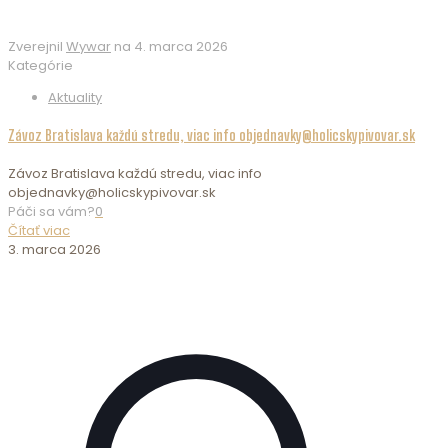
Zverejnil
Wywar
na
4. marca 2026
Kategórie
Aktuality
Závoz Bratislava každú stredu, viac info objednavky@holicskypivovar.sk
Závoz Bratislava každú stredu, viac info
objednavky@holicskypivovar.sk
Páči sa vám?
0
Čítať viac
3. marca 2026