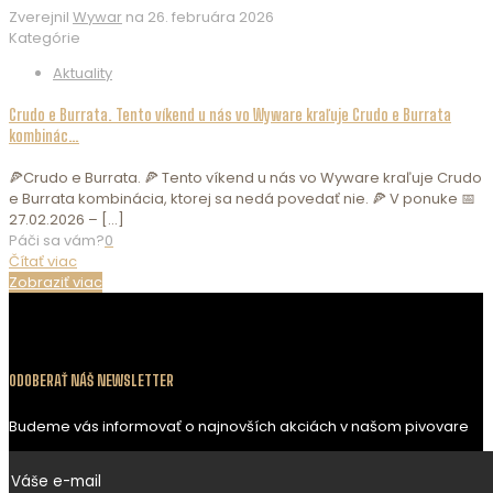
Zverejnil
Wywar
na
26. februára 2026
Kategórie
Aktuality
Crudo e Burrata. Tento víkend u nás vo Wyware kraľuje Crudo e Burrata
kombinác…
🍕Crudo e Burrata. 🍕 Tento víkend u nás vo Wyware kraľuje Crudo
e Burrata kombinácia, ktorej sa nedá povedať nie. 🍕 V ponuke 📅
27.02.2026 –
[…]
Páči sa vám?
0
Čítať viac
Zobraziť viac
ODOBERAŤ NÁŠ NEWSLETTER
Budeme vás informovať o najnovších akciách v našom pivovare