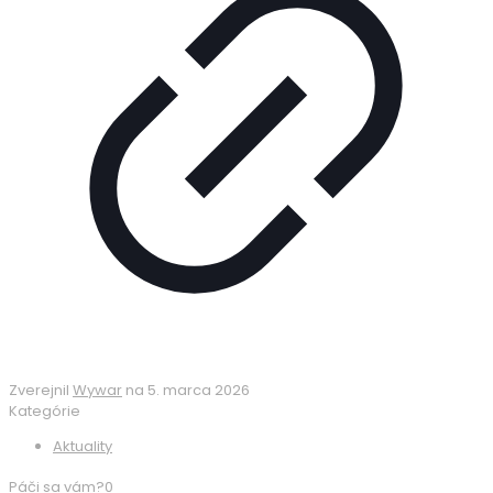
Zverejnil
Wywar
na
5. marca 2026
Kategórie
Aktuality
Páči sa vám?
0