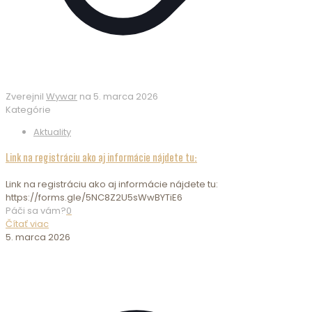
Zverejnil
Wywar
na
5. marca 2026
Kategórie
Aktuality
Link na registráciu ako aj informácie nájdete tu:
Link na registráciu ako aj informácie nájdete tu:
https://forms.gle/5NC8Z2U5sWwBYTiE6
Páči sa vám?
0
Čítať viac
5. marca 2026