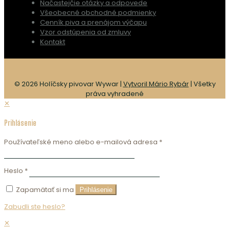
Načastejčie otázky a odpovede
Všeobecné obchodné podmienky
Cenník piva a prenájom výčapu
Vzor odstúpenia od zmluvy
Kontakt
© 2026 Holíčsky pivovar Wywar |
Vytvoril Mário Rybár
| Všetky
práva vyhradené
✕
Prihlásenie
Používateľské meno alebo e-mailová adresa
*
Heslo
*
Zapamätať si ma
Prihlásenie
Zabudli ste heslo?
✕