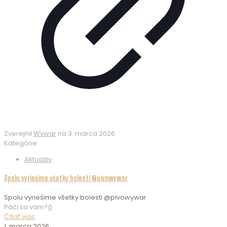
Zverejnil
Wywar
na
3. marca 2026
Kategórie
Aktuality
Spolu vyriešime všetky bolesti @pivowywar
Spolu vyriešime všetky bolesti @pivowywar
Páči sa vám?
0
Čítať viac
1. marca 2026