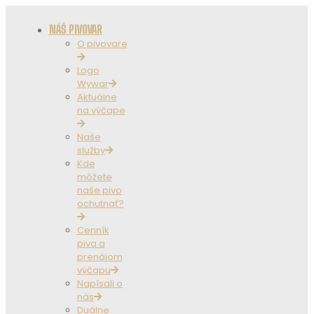
NÁŠ PIVOVAR
O pivovare
Logo
Wywar
Aktuálne
na výčape
Naše
služby
Kde
môžete
naše pivo
ochutnať?
Cenník
piva a
prenájom
výčapu
Napísali o
nás
Duálne