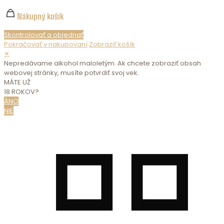
Nákupný košík
Skontrolovať a objednať
Pokračovať v nakupovaní
Zobraziť košík
✕
Nepredávame alkohol maloletým. Ak chcete zobraziť obsah
webovej stránky, musíte potvrdiť svoj vek.
MÁTE UŽ
18 ROKOV?
ÁNO
NIE