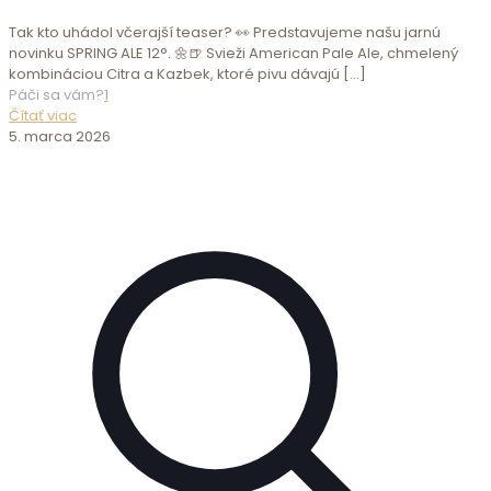
Tak kto uhádol včerajší teaser? 👀 Predstavujeme našu jarnú
novinku SPRING ALE 12°. 🌼🍺 Svieži American Pale Ale, chmelený
kombináciou Citra a Kazbek, ktoré pivu dávajú
[…]
Páči sa vám?
1
Čítať viac
5. marca 2026