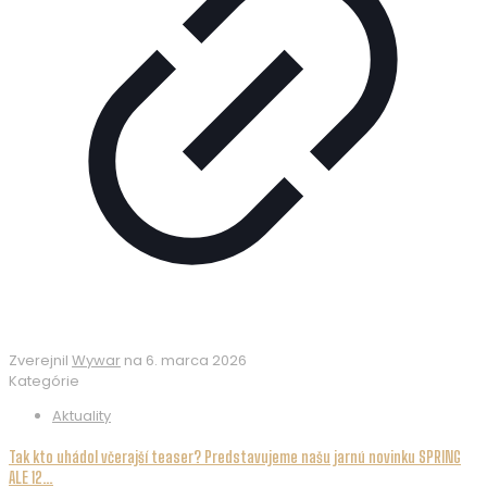
Zverejnil
Wywar
na
6. marca 2026
Kategórie
Aktuality
Tak kto uhádol včerajší teaser? Predstavujeme našu jarnú novinku SPRING
ALE 12…