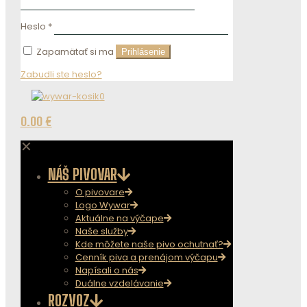
Heslo
*
Zapamätať si ma
Prihlásenie
Zabudli ste heslo?
0
0.00 €
✕
NÁŠ PIVOVAR
O pivovare
Logo Wywar
Aktuálne na výčape
Naše služby
Kde môžete naše pivo ochutnať?
Cenník piva a prenájom výčapu
Napísali o nás
Duálne vzdelávanie
ROZVOZ