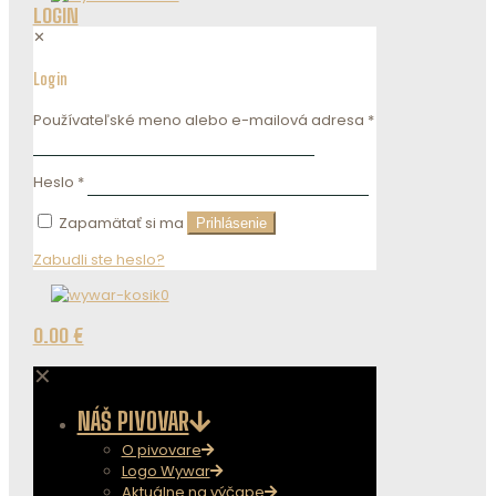
LOGIN
✕
Login
Používateľské meno alebo e-mailová adresa
*
Heslo
*
Zapamätať si ma
Prihlásenie
Zabudli ste heslo?
0
0.00 €
✕
NÁŠ PIVOVAR
O pivovare
Logo Wywar
Aktuálne na výčape