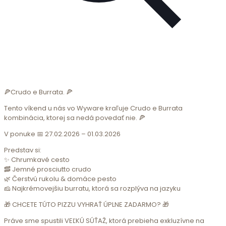
🍕Crudo e Burrata. 🍕
Tento víkend u nás vo Wyware kraľuje Crudo e Burrata
kombinácia, ktorej sa nedá povedať nie. 🍕
V ponuke 📅 27.02.2026 – 01.03.2026
Predstav si:
✨ Chrumkavé cesto
🥓 Jemné prosciutto crudo
🌿 Čerstvú rukolu & domáce pesto
🧀 Najkrémovejšiu burratu, ktorá sa rozplýva na jazyku
🎁 CHCETE TÚTO PIZZU VYHRAŤ ÚPLNE ZADARMO? 🎁
Práve sme spustili VEĽKÚ SÚŤAŽ, ktorá prebieha exkluzívne na