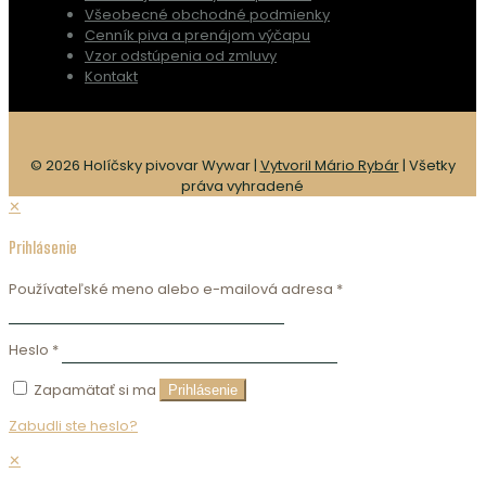
Všeobecné obchodné podmienky
Cenník piva a prenájom výčapu
Vzor odstúpenia od zmluvy
Kontakt
© 2026 Holíčsky pivovar Wywar |
Vytvoril Mário Rybár
| Všetky
práva vyhradené
✕
Prihlásenie
Používateľské meno alebo e-mailová adresa
*
Heslo
*
Zapamätať si ma
Prihlásenie
Zabudli ste heslo?
✕