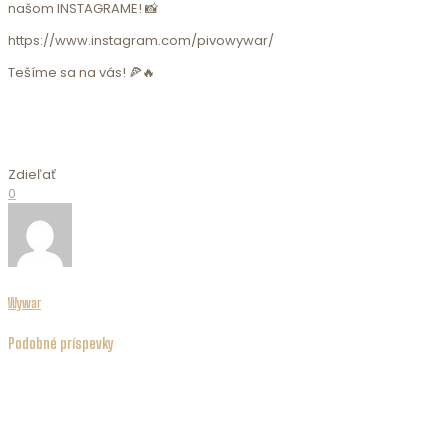
našom INSTAGRAME! 📸
https://www.instagram.com/pivowywar/
Tešíme sa na vás! 🍕🔥
Zdieľať
0
Wywar
Podobné príspevky