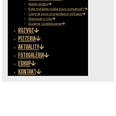
Naše služby
Kde môžete naše pivo ochutnať?
Cenník piva a prenájom výčapu
Napísali o nás
Duálne vzdelávanie
ROZVOZ
PIZZERIA
AKTUALITY
FOTOGALÉRIA
ESHOP
KONTAKT