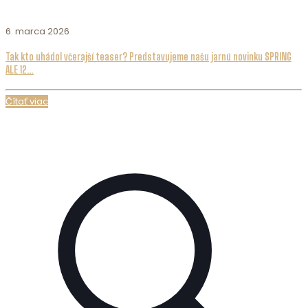
6. marca 2026
Tak kto uhádol včerajší teaser? Predstavujeme našu jarnú novinku SPRING
ALE 12…
Čítať viac