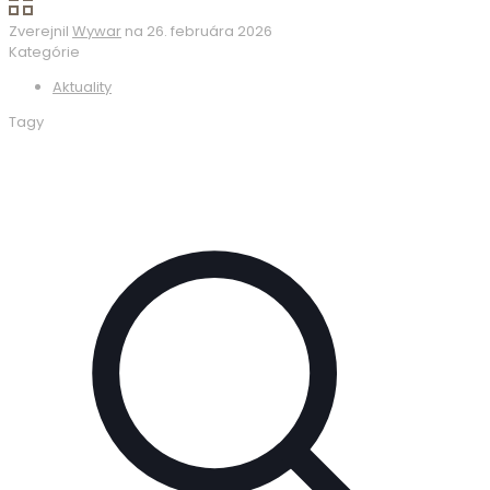
Zverejnil
Wywar
na
26. februára 2026
Kategórie
Aktuality
Tagy