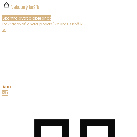
Nákupný košík
Skontrolovať a objednať
Pokračovať v nakupovaní
Zobraziť košík
✕
Nepredávame alkohol maloletým. Ak chcete zobraziť obsah
webovej stránky, musíte potvrdiť svoj vek.
MÁTE UŽ
18 ROKOV?
ÁNO
NIE