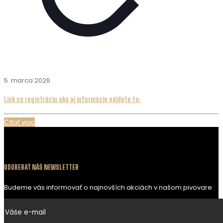
5. marca 2026
Link na registráciu ako aj informácie nájdete tu:
Čítať viac
ODOBERAŤ NÁŠ NEWSLETTER
Budeme vás informovať o najnovších akciách v našom pivovare