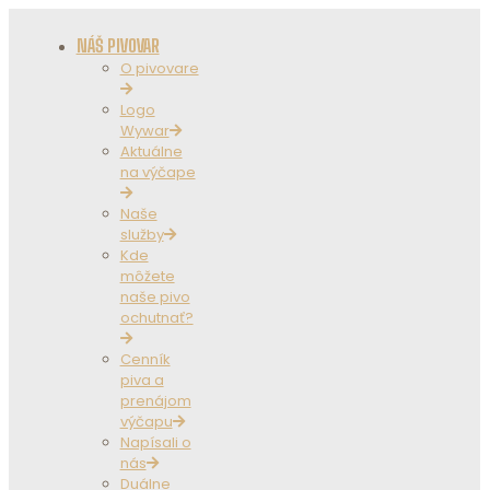
NÁŠ PIVOVAR
O pivovare
Logo
Wywar
Aktuálne
na výčape
Naše
služby
Kde
môžete
naše pivo
ochutnať?
Cenník
piva a
prenájom
výčapu
Napísali o
nás
Duálne