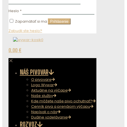
Heslo
*
Zapamätať si ma
Prihlásenie
Zabudli ste heslo?
0
0.00 €
✕
NÁŠ PIVOVAR
O pivovare
Logo Wywar
Aktuálne na výčape
Naše služby
Kde môžete naše pivo ochutnať?
Cenník piva a prenájom výčapu
Napísali o nás
Duálne vzdelávanie
ROZVOZ