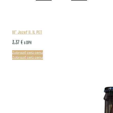
10° Jozef II. 1L PET
3.37
€
s DPH
Zobraziť celú cenu
Zobraziť celú cenu