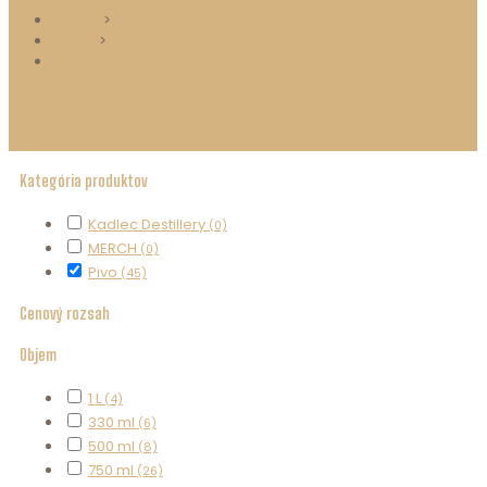
Domov
>
ESHOP
>
Pivo
Kategória produktov
Kadlec Destillery
(0)
MERCH
(0)
Pivo
(45)
Cenový rozsah
Objem
1 L
(4)
330 ml
(6)
500 ml
(8)
750 ml
(26)