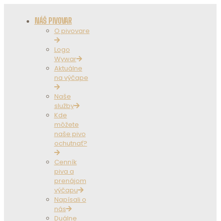
NÁŠ PIVOVAR
O pivovare
Logo
Wywar
Aktuálne
na výčape
Naše
služby
Kde
môžete
naše pivo
ochutnať?
Cenník
piva a
prenájom
výčapu
Napísali o
nás
Duálne