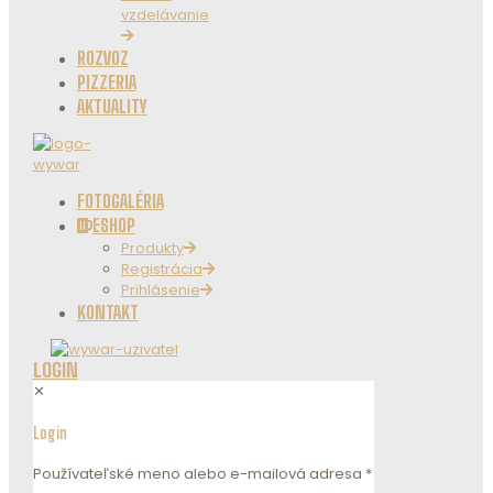
vzdelávanie
ROZVOZ
PIZZERIA
AKTUALITY
FOTOGALÉRIA
ESHOP
Produkty
Registrácia
Prihlásenie
KONTAKT
LOGIN
✕
Login
Používateľské meno alebo e-mailová adresa
*