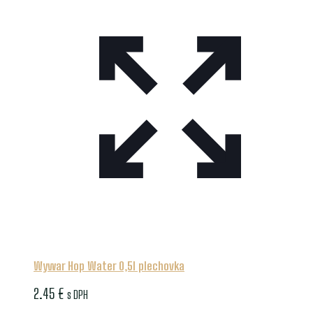
Wywar Hop Water 0,5l plechovka
2.45
€
s DPH