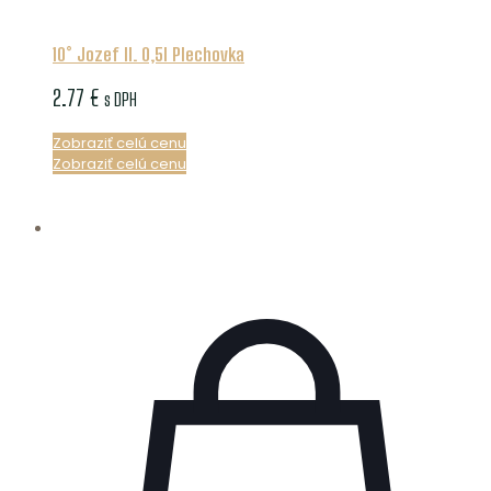
10° Jozef II. 0,5l Plechovka
2.77
€
s DPH
Zobraziť celú cenu
Zobraziť celú cenu