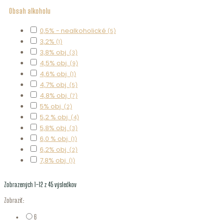
Obsah alkoholu
0,5% - nealkoholické
(5)
3,2%
(1)
3,8% obj.
(3)
4,5% obj.
(9)
4,6% obj.
(1)
4,7% obj.
(5)
4,8% obj.
(7)
5% obj.
(2)
5,2 % obj.
(4)
5,8% obj.
(3)
6,0 % obj.
(1)
6,2% obj.
(2)
7,8% obj.
(1)
Zobrazených 1–12 z 45 výsledkov
Zobraziť:
6