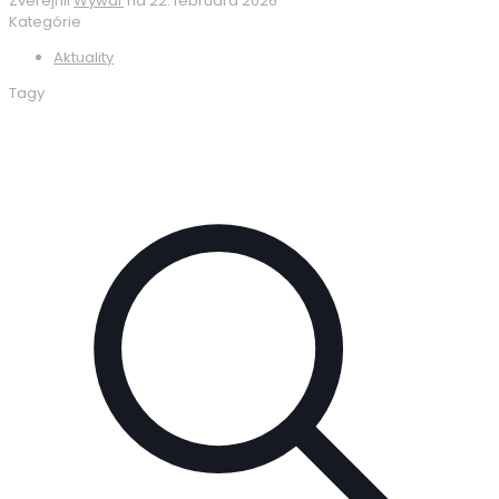
Zverejnil
Wywar
na
22. februára 2026
Kategórie
Aktuality
Tagy