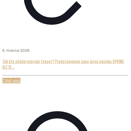
6. marca 2026
Tak kto uhádol včerajší teaser? Predstavujeme našu jarnú novinku SPRING
ALE 12…
Čítať viac