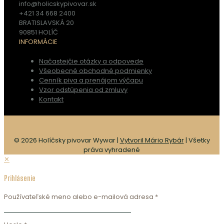
info@holicskypivovar.sk
+421 34 668 2400
BRATISLAVSKÁ 20
90851 HOLÍČ
INFORMÁCIE
Načastejčie otázky a odpovede
Všeobecné obchodné podmienky
Cenník piva a prenájom výčapu
Vzor odstúpenia od zmluvy
Kontakt
© 2026 Holíčsky pivovar Wywar |
Vytvoril Mário Rybár
| Všetky
práva vyhradené
✕
Prihlásenie
Používateľské meno alebo e-mailová adresa
*