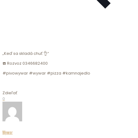
„Keď sa skladá chuť 👌“
☎️ Rozvoz 0346682400
#pivowywar #wywar #pizza #kamnajedlo
Zdieľať
0
Wywar