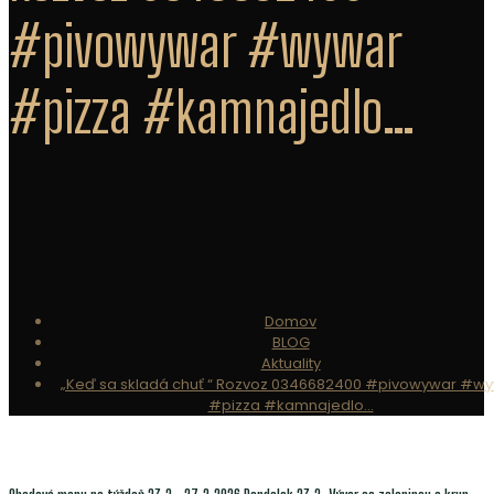
#pivowywar #wywar
#pizza #kamnajedlo…
Domov
BLOG
Aktuality
„Keď sa skladá chuť “ Rozvoz 0346682400 #pivowywar #w
#pizza #kamnajedlo…