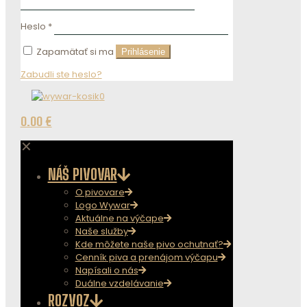
Heslo
*
Zapamätať si ma
Prihlásenie
Zabudli ste heslo?
0
0.00 €
✕
NÁŠ PIVOVAR
O pivovare
Logo Wywar
Aktuálne na výčape
Naše služby
Kde môžete naše pivo ochutnať?
Cenník piva a prenájom výčapu
Napísali o nás
Duálne vzdelávanie
ROZVOZ