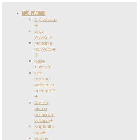
NÁŠ PIVOVAR
O pivovare
Logo
Wywar
Aktuálne
na výčape
Naše
služby
Kde
môžete
naše pivo
ochutnať?
Cenník
piva a
prenájom
výčapu
Napísali o
nás
Duálne