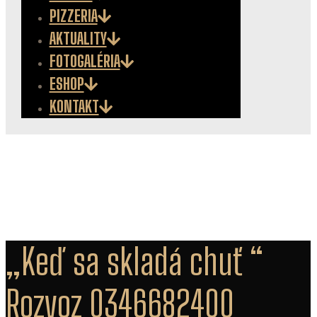
PIZZERIA
AKTUALITY
FOTOGALÉRIA
ESHOP
KONTAKT
„Keď sa skladá chuť “
Rozvoz 0346682400