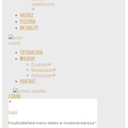
vzdelávanie
ROZVOZ
PIZZERIA
AKTUALITY
FOTOGALÉRIA
ESHOP
Produkty
Registrácia
Prihlásenie
KONTAKT
LOGIN
✕
Login
Používateľské meno alebo e-mailová adresa
*