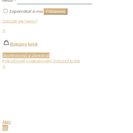
Heslo
*
Zapamätať si ma
Prihlásenie
Zabudli ste heslo?
✕
Nákupný košík
Skontrolovať a objednať
Pokračovať v nakupovaní
Zobraziť košík
✕
Nepredávame alkohol maloletým. Ak chcete zobraziť obsah
webovej stránky, musíte potvrdiť svoj vek.
MÁTE UŽ
18 ROKOV?
ÁNO
NIE