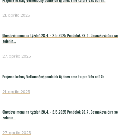
Prajeme krásny Veľkonočný pondelok Aj dnes sme tu pre Vás od 14h.
21. apríla 2025
Obwdové menu na týždeň 28.4.- 2.5.2025 Pondelok 28.4. Cesnaková číra so
zelenin…
27. apríla 2025
Prajeme krásny Veľkonočný pondelok Aj dnes sme tu pre Vás od 14h.
21. apríla 2025
Obwdové menu na týždeň 28.4.- 2.5.2025 Pondelok 28.4. Cesnaková číra so
zelenin…
27. apríla 2025