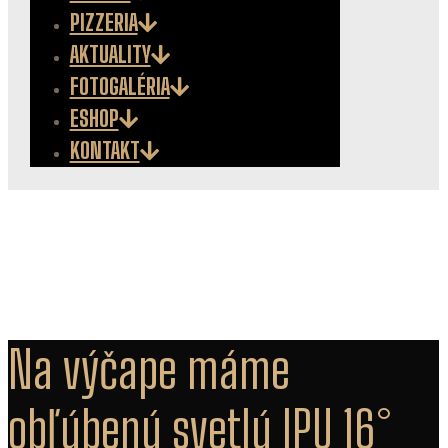
PIZZERIA
AKTUALITY
FOTOGALÉRIA
ESHOP
KONTAKT
Na výčape máme
obľúbenú svetlú IPU 16°