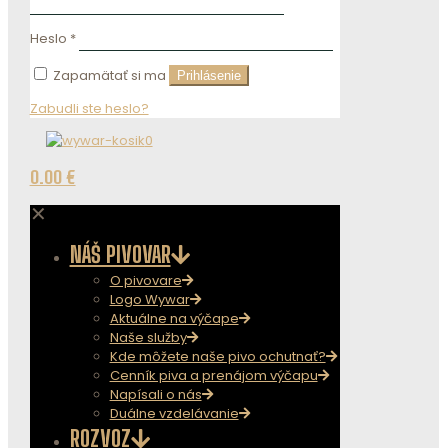
Heslo
*
Zapamätať si ma
Prihlásenie
Zabudli ste heslo?
0
0.00 €
✕
NÁŠ PIVOVAR
O pivovare
Logo Wywar
Aktuálne na výčape
Naše služby
Kde môžete naše pivo ochutnať?
Cenník piva a prenájom výčapu
Napísali o nás
Duálne vzdelávanie
ROZVOZ