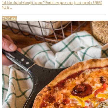
Tak kto uhádol včerajší teaser? Predstavujeme našu jarnú novinku SPRING
ALE 12…
Čítať viac