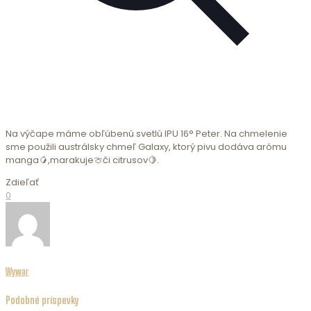
Na výčape máme obľúbenú svetlú IPU 16° Peter. Na chmelenie
sme použili austrálsky chmeľ Galaxy, ktorý pivu dodáva arómu
manga🥭,marakuje🍈či citrusov🍋.
Zdieľať
0
Wywar
Podobné príspevky