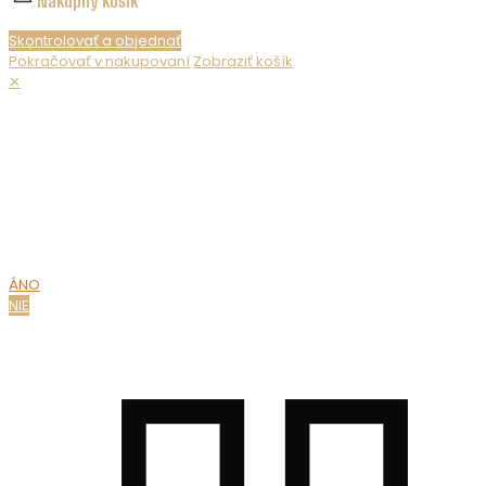
Nákupný košík
Skontrolovať a objednať
Pokračovať v nakupovaní
Zobraziť košík
✕
Nepredávame alkohol maloletým. Ak chcete zobraziť obsah
webovej stránky, musíte potvrdiť svoj vek.
MÁTE UŽ
18 ROKOV?
ÁNO
NIE