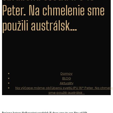
Peter. Na chmelenie sme
použili austrálsk…
Domov
BLOG
Aktuality
Na výčape máme obľúbenú svetlú IPU 16° Peter. Na chmele
sme použili austrálsk…