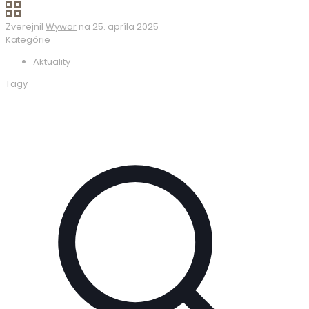
Zverejnil
Wywar
na
25. apríla 2025
Kategórie
Aktuality
Tagy