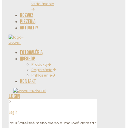
vzdelávanie
ROZVOZ
PIZZERIA
AKTUALITY
FOTOGALÉRIA
ESHOP
Produkty
Registrácia
Prihlásenie
KONTAKT
LOGIN
✕
Login
Používateľské meno alebo e-mailová adresa
*