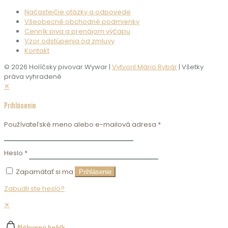
Načastejčie otázky a odpovede
Všeobecné obchodné podmienky
Cenník piva a prenájom výčapu
Vzor odstúpenia od zmluvy
Kontakt
© 2026 Holíčsky pivovar Wywar |
Vytvoril Mário Rybár
| Všetky
práva vyhradené
✕
Prihlásenie
Používateľské meno alebo e-mailová adresa
*
Heslo
*
Zapamätať si ma
Prihlásenie
Zabudli ste heslo?
✕