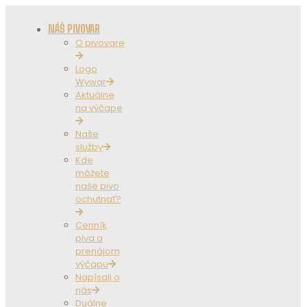
NÁŠ PIVOVAR
O pivovare
Logo
Wywar
Aktuálne
na výčape
Naše
služby
Kde
môžete
naše pivo
ochutnať?
Cenník
piva a
prenájom
výčapu
Napísali o
nás
Duálne