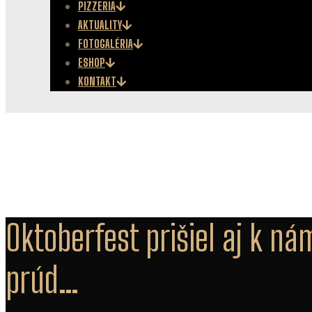
PIZZERIA
AKTUALITY
FOTOGALÉRIA
ESHOP
KONTAKT
Oktoberfest prišiel aj k n
prúd…