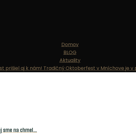
Domov
BLOG
Aktuality
t prišiel aj k nám! Tradičný Oktoberfest v Mníchove je v
rej sme na chmel…