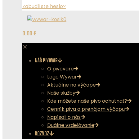
Zabudli ste heslo?
0
0.00 €
✕
NÁŠ PIVOVAR
O pivovare
Logo Wywar
Aktuálne na výčape
Naše služby
Kde môžete naše pivo ochutnať?
Cenník piva a prenájom výčapu
Napísali o nás
Duálne vzdelávanie
ROZVOZ