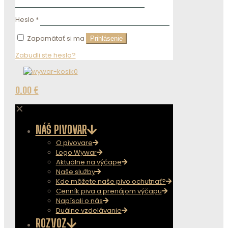
Heslo
*
Zapamätať si ma
Prihlásenie
Zabudli ste heslo?
0
0.00 €
✕
NÁŠ PIVOVAR
O pivovare
Logo Wywar
Aktuálne na výčape
Naše služby
Kde môžete naše pivo ochutnať?
Cenník piva a prenájom výčapu
Napísali o nás
Duálne vzdelávanie
ROZVOZ