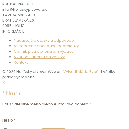
KDE NÁS NÁJDETE
info@holicskypivovar.sk
+421 34 668 2400
BRATISLAVSKÁ 20
90851 HOLÍČ
INFORMÁCIE
Načastejčie otázky a odpovede
Všeobecné obchodné podmienky
Cenník piva a prenájom výčapu
Vzor odstúpenia od zmluvy
Kontakt
© 2026 Holíčsky pivovar Wywar |
Vytvoril Mário Rybár
| Všetky
práva vyhradené
✕
Prihlásenie
Používateľské meno alebo e-mailová adresa
*
Heslo
*