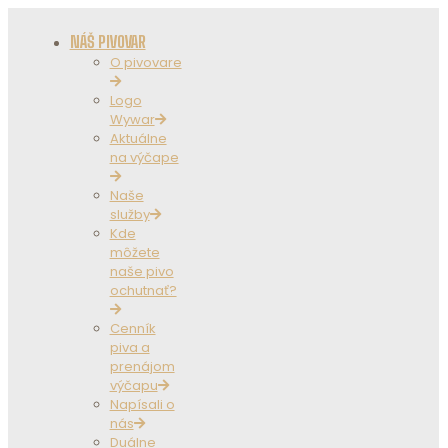
NÁŠ PIVOVAR
O pivovare
Logo
Wywar
Aktuálne
na výčape
Naše
služby
Kde
môžete
naše pivo
ochutnať?
Cenník
piva a
prenájom
výčapu
Napísali o
nás
Duálne