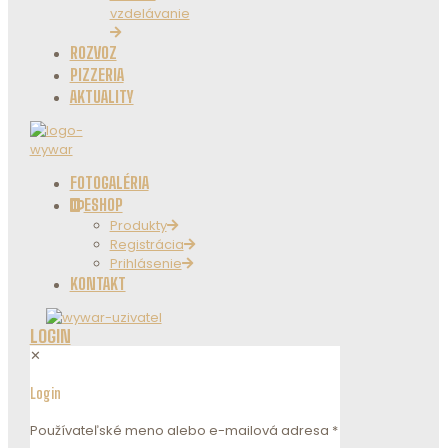
vzdelávanie
ROZVOZ
PIZZERIA
AKTUALITY
FOTOGALÉRIA
ESHOP
Produkty
Registrácia
Prihlásenie
KONTAKT
LOGIN
✕
Login
Používateľské meno alebo e-mailová adresa
*