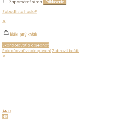
Zapamätať si ma
Prihlásenie
Zabudli ste heslo?
✕
Nákupný košík
Skontrolovať a objednať
Pokračovať v nakupovaní
Zobraziť košík
✕
Nepredávame alkohol maloletým. Ak chcete zobraziť obsah
webovej stránky, musíte potvrdiť svoj vek.
MÁTE UŽ
18 ROKOV?
ÁNO
NIE