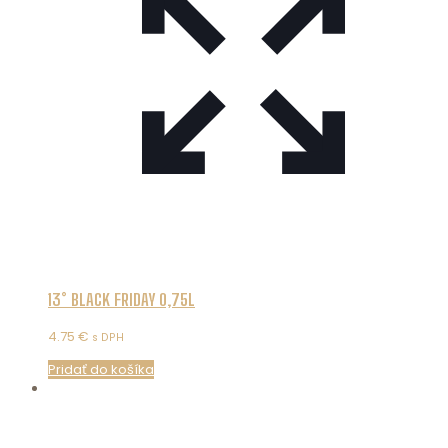
13° BLACK FRIDAY 0,75L
4.75
€
s DPH
Pridať do košíka