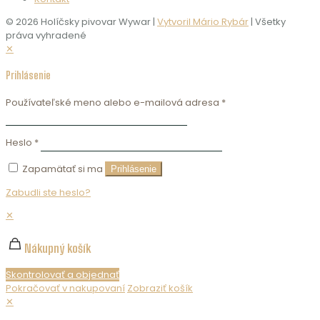
© 2026 Holíčsky pivovar Wywar |
Vytvoril Mário Rybár
| Všetky
práva vyhradené
✕
Prihlásenie
Používateľské meno alebo e-mailová adresa
*
Heslo
*
Zapamätať si ma
Prihlásenie
Zabudli ste heslo?
✕
Nákupný košík
Skontrolovať a objednať
Pokračovať v nakupovaní
Zobraziť košík
✕
Nepredávame alkohol maloletým. Ak chcete zobraziť obsah