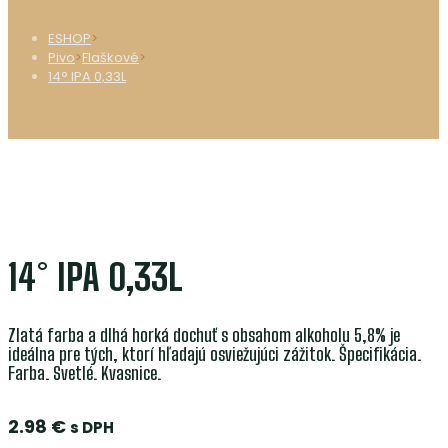
ESHOP
>
Pivo
>
Flaškové
>
14° IPA 0,33L
14° IPA 0,33L
Zlatá farba a dlhá horká dochuť s obsahom alkoholu 5,8% je
ideálna pre tých, ktorí hľadajú osviežujúci zážitok. Špecifikácia.
Farba. Svetlé. Kvasnice.
2.98
€
s DPH