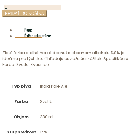
množstvo
14°
PRIDAŤ DO KOŠÍKA
IPA
0,33L
Popis
Ďalšie informácie
Zlatá farba a dlhá horká dochuť s obsahom alkoholu 5,8% je
ideálna pre tých, ktorí hľadajú osviežujúci zážitok. Špecifikácia.
Farba. Svetlé. Kvasnice.
Typ piva
India Pale Ale
Farba
Svetlé
Objem
330 ml
Stupnovitosť
14%