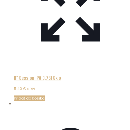
11° Session IPA 0,75l Sklo
5.40
€
s DPH
Pridať do košíka