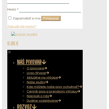
Heslo
*
Zapamätať si ma
Prihlásenie
Zabudli ste heslo?
0
0.00 €
✕
NÁŠ PIVOVAR
O pivovare
Logo Wywar
Aktuálne na výčape
Naše služby
Kde môžete naše pivo ochutnať?
Cenník piva a prenájom výčapu
Napísali o nás
Duálne vzdelávanie
ROZVOZ