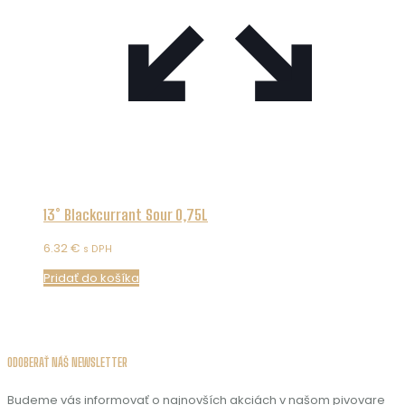
13° Blackcurrant Sour 0,75L
6.32
€
s DPH
Pridať do košíka
ODOBERAŤ NÁŠ NEWSLETTER
Budeme vás informovať o najnovších akciách v našom pivovare