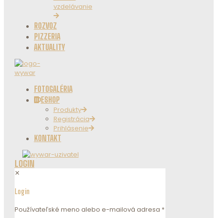
vzdelávanie
ROZVOZ
PIZZERIA
AKTUALITY
FOTOGALÉRIA
ESHOP
Produkty
Registrácia
Prihlásenie
KONTAKT
LOGIN
✕
Login
Používateľské meno alebo e-mailová adresa
*