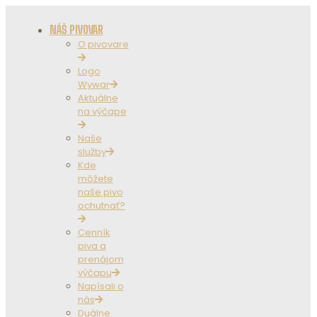
NÁŠ PIVOVAR
O pivovare
Logo
Wywar
Aktuálne
na výčape
Naše
služby
Kde
môžete
naše pivo
ochutnať?
Cenník
piva a
prenájom
výčapu
Napísali o
nás
Duálne