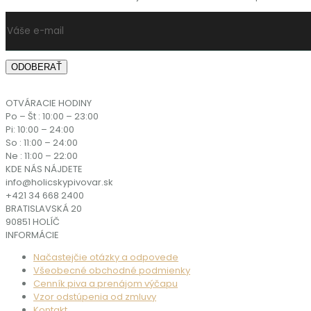
OTVÁRACIE HODINY
Po – Št : 10:00 – 23:00
Pi: 10:00 – 24:00
So : 11:00 – 24:00
Ne : 11:00 – 22:00
KDE NÁS NÁJDETE
info@holicskypivovar.sk
+421 34 668 2400
BRATISLAVSKÁ 20
90851 HOLÍČ
INFORMÁCIE
Načastejčie otázky a odpovede
Všeobecné obchodné podmienky
Cenník piva a prenájom výčapu
Vzor odstúpenia od zmluvy
Kontakt