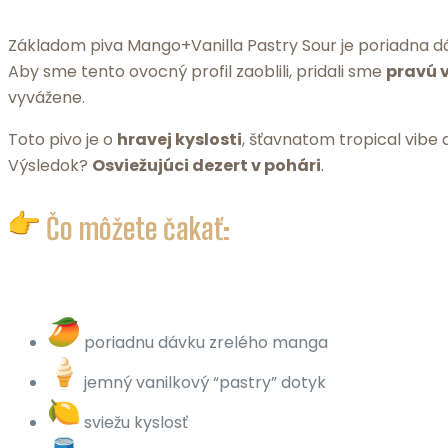
Základom piva Mango+Vanilla Pastry Sour je poriadna 
Aby sme tento ovocný profil zaoblili, pridali sme
pravú 
vyvážene.
Toto pivo je o
hravej kyslosti
, šťavnatom tropical vibe 
Výsledok?
Osviežujúci dezert v pohári
.
Čo môžete čakať:
poriadnu dávku zrelého manga
jemný vanilkový “pastry” dotyk
sviežu kyslosť