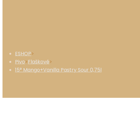
ESHOP
>
Pivo
>
Flaškové
>
15° Mango+Vanilla Pastry Sour 0,75l