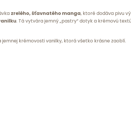
dávka
zrelého, šťavnatého manga
, ktoré dodáva pivu v
vanilku
. Tá vytvára jemný „pastry“ dotyk a krémovú textú
a jemnej krémovosti vanilky, ktorá všetko krásne zaoblí.