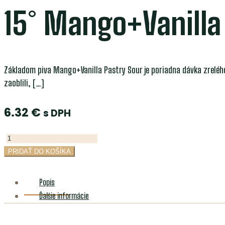
15° Mango+Vanilla 
Základom piva Mango+Vanilla Pastry Sour je poriadna dávka zrelého
zaoblili,
[…]
6.32
€
s DPH
množstvo
15°
PRIDAŤ DO KOŠÍKA
Mango+Vanilla
Pastry
Popis
Sour
Ďalšie informácie
0,75l