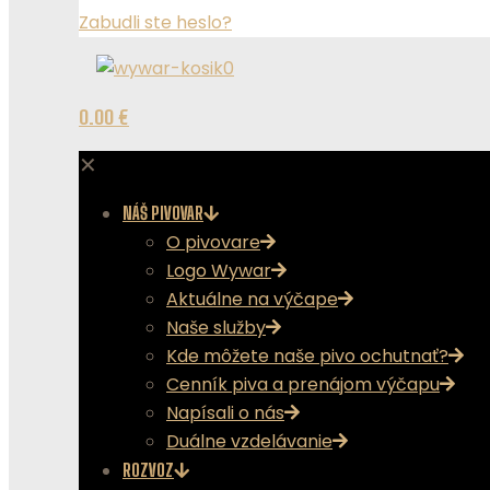
Zabudli ste heslo?
0
0.00 €
✕
NÁŠ PIVOVAR
O pivovare
Logo Wywar
Aktuálne na výčape
Naše služby
Kde môžete naše pivo ochutnať?
Cenník piva a prenájom výčapu
Napísali o nás
Duálne vzdelávanie
ROZVOZ