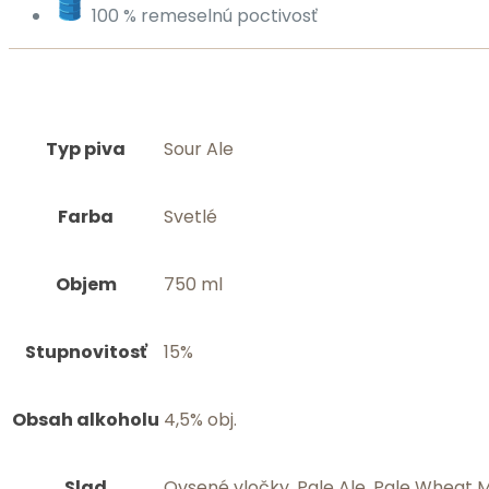
100 % remeselnú poctivosť
Typ piva
Sour Ale
Farba
Svetlé
Objem
750 ml
Stupnovitosť
15%
Obsah alkoholu
4,5% obj.
Slad
Ovsené vločky, Pale Ale, Pale Wheat 