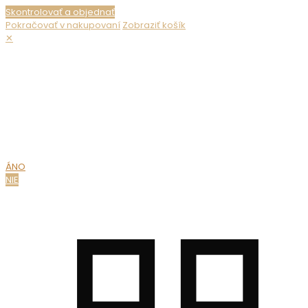
Skontrolovať a objednať
Pokračovať v nakupovaní
Zobraziť košík
✕
Nepredávame alkohol maloletým. Ak chcete zobraziť obsah
webovej stránky, musíte potvrdiť svoj vek.
MÁTE UŽ
18 ROKOV?
ÁNO
NIE