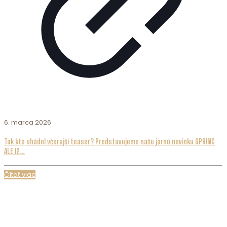
6. marca 2026
Tak kto uhádol včerajší teaser? Predstavujeme našu jarnú novinku SPRING
ALE 12…
Čítať viac