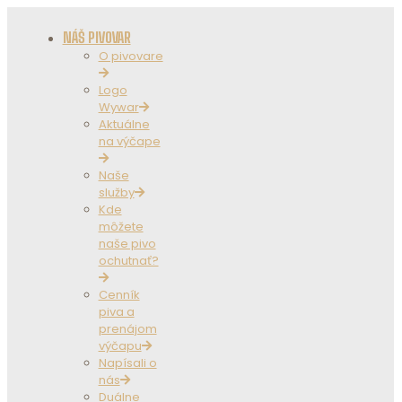
NÁŠ PIVOVAR
O pivovare
Logo
Wywar
Aktuálne
na výčape
Naše
služby
Kde
môžete
naše pivo
ochutnať?
Cenník
piva a
prenájom
výčapu
Napísali o
nás
Duálne