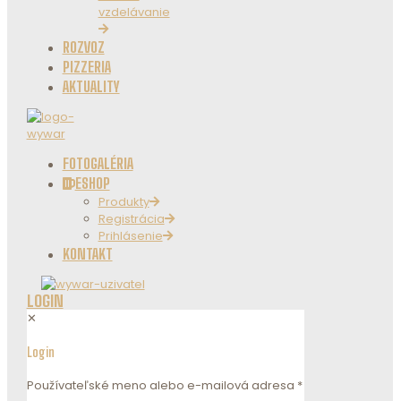
vzdelávanie
ROZVOZ
PIZZERIA
AKTUALITY
FOTOGALÉRIA
ESHOP
Produkty
Registrácia
Prihlásenie
KONTAKT
LOGIN
✕
Login
Používateľské meno alebo e-mailová adresa
*