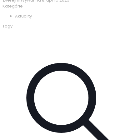
Zverejnil
Wywar
na
8. apríla 2025
Kategórie
Aktuality
Tagy