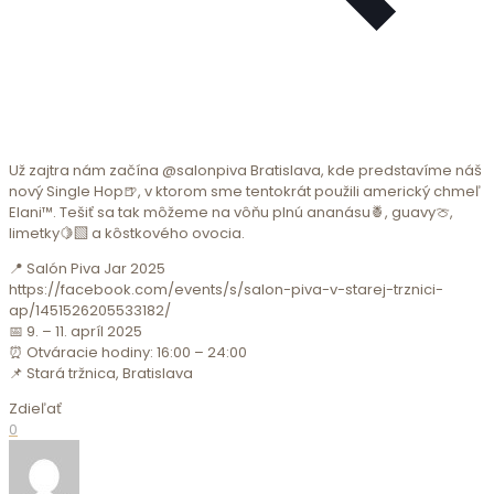
Už zajtra nám začína @salonpiva Bratislava, kde predstavíme náš
nový Single Hop🍺, v ktorom sme tentokrát použili americký chmeľ
Elani™. Tešiť sa tak môžeme na vôňu plnú ananásu🍍, guavy🍈,
limetky🍋‍🟩 a kôstkového ovocia.
📍 Salón Piva Jar 2025
https://facebook.com/events/s/salon-piva-v-starej-trznici-
ap/1451526205533182/
📅 9. – 11. apríl 2025
⏰ Otváracie hodiny: 16:00 – 24:00
📌 Stará tržnica, Bratislava
Zdieľať
0