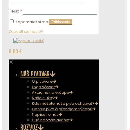
Heslo
*
Zapamätať si ma
Prihlásenie
Zabudli ste heslo?
0
0.00 €
✕
NÁŠ PIVOVAR
O pivovare
Logo Wywar
Aktuálne na výčape
Naše služby
Kde môžete naše pivo ochutnať?
Cenník piva a prenájom výčapu
Napísali o nás
Duálne vzdelávanie
ROZVOZ