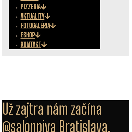
PIZZERIA
AKTUALITY
FOTOGALÉRIA
ESHOP
KONTAKT
Už zajtra nám začína
@salonpiva Bratislava,