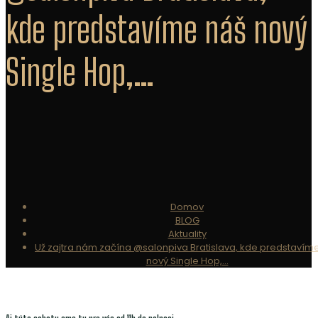
kde predstavíme náš nový
Single Hop,…
Domov
BLOG
Aktuality
Už zajtra nám začína @salonpiva Bratislava, kde predstavím
nový Single Hop,…