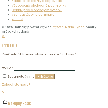
Načastejčie otázky a odpovede
Všeobecné obchodné podmienky
Cenník piva a prenájom výčapu
Vzor odstúpenia od zmluvy
Kontakt
© 2026 Holíčsky pivovar Wywar |
Vytvoril Mário Rybár
| Všetky
práva vyhradené
✕
Prihlásenie
Používateľské meno alebo e-mailová adresa
*
Heslo
*
Zapamätať si ma
Prihlásenie
Zabudli ste heslo?
✕
Nákupný košík