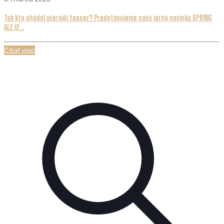
Tak kto uhádol včerajší teaser? Predstavujeme našu jarnú novinku SPRING
ALE 12…
Čítať viac