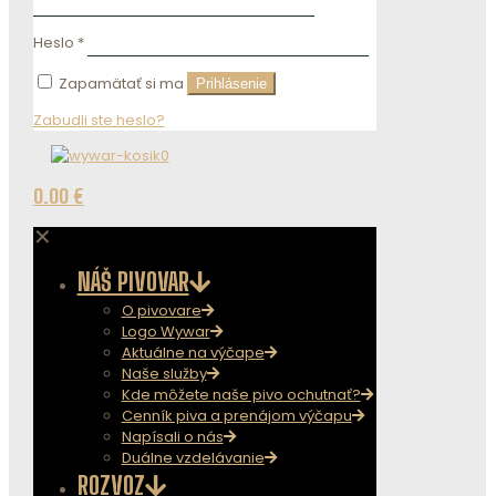
Heslo
*
Zapamätať si ma
Prihlásenie
Zabudli ste heslo?
0
0.00 €
✕
NÁŠ PIVOVAR
O pivovare
Logo Wywar
Aktuálne na výčape
Naše služby
Kde môžete naše pivo ochutnať?
Cenník piva a prenájom výčapu
Napísali o nás
Duálne vzdelávanie
ROZVOZ