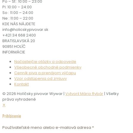
Po – Št : 10:00 – 23:00
Pi: 10:00 – 24:00
So : 11:00 – 24:00
Ne : 11:00 – 22:00
KDE NÁS NÁJDETE
info@holicskypivovar.sk
+421 34 668 2400
BRATISLAVSKÁ 20
90851 HOLÍČ
INFORMÁCIE
Načastejčie otázky a odpovede
Všeobecné obchodné podmienky
Cenník piva a prenájom výčapu
Vzor odstúpenia od zmluvy
Kontakt
© 2026 Holíčsky pivovar Wywar |
Vytvoril Mário Rybár
| Všetky
práva vyhradené
✕
Prihlásenie
Používateľské meno alebo e-mailová adresa
*