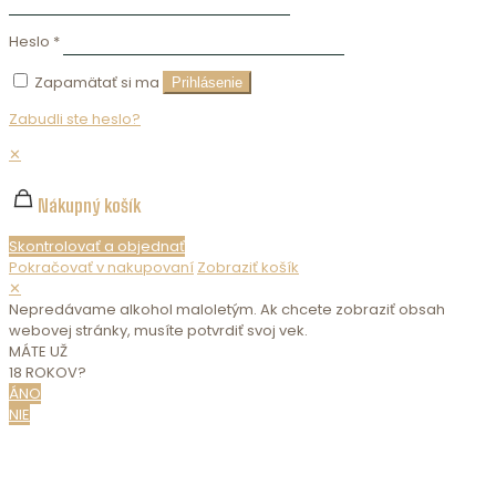
Heslo
*
Zapamätať si ma
Prihlásenie
Zabudli ste heslo?
✕
Nákupný košík
Skontrolovať a objednať
Pokračovať v nakupovaní
Zobraziť košík
✕
Nepredávame alkohol maloletým. Ak chcete zobraziť obsah
webovej stránky, musíte potvrdiť svoj vek.
MÁTE UŽ
18 ROKOV?
ÁNO
NIE