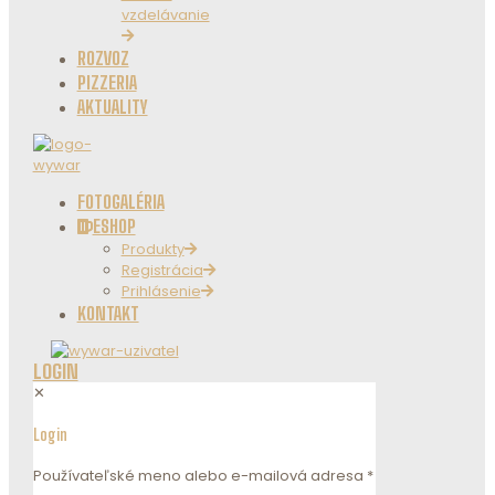
vzdelávanie
ROZVOZ
PIZZERIA
AKTUALITY
FOTOGALÉRIA
ESHOP
Produkty
Registrácia
Prihlásenie
KONTAKT
LOGIN
✕
Login
Používateľské meno alebo e-mailová adresa
*