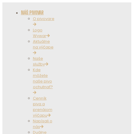
NÁŠ PIVOVAR
O pivovare
Logo
Wywar
Aktuálne
na výčape
Naše
služby
Kde
môžete
naše pivo
ochutnať?
Cenník
piva a
prenájom
výčapu
Napísali o
nás
Duálne