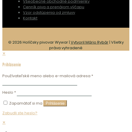
Všeobecné obchodné podmienky
Cenník piva a prenájom výčapu
Vzor odstúpenia od zmluvy
Kontakt
© 2026 Holíčsky pivovar Wywar |
Vytvoril Mário Rybár
| Všetky
práva vyhradené
✕
Prihlásenie
Používateľské meno alebo e-mailová adresa
*
Heslo
*
Zapamätať si ma
Prihlásenie
Zabudli ste heslo?
✕