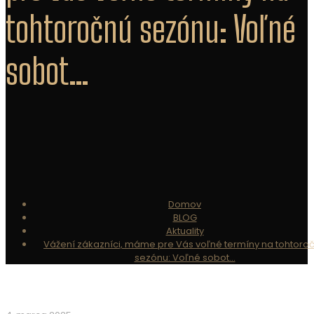
tohtoročnú sezónu: Voľné
sobot…
Domov
BLOG
Aktuality
Vážení zákazníci, máme pre Vás voľné termíny na tohtoro
sezónu: Voľné sobot…