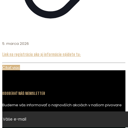
5. marca 2026
Link na registráciu ako aj informácie nájdete tu:
Čítať viac
ODOBERAŤ NÁŠ NEWSLETTER
Budeme vás informovať o najnovších akciách v našom pivovare