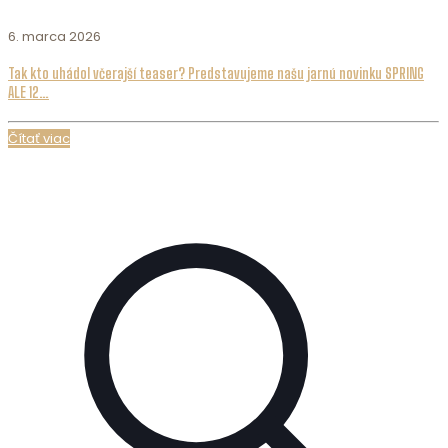
6. marca 2026
Tak kto uhádol včerajší teaser? Predstavujeme našu jarnú novinku SPRING
ALE 12…
Čítať viac