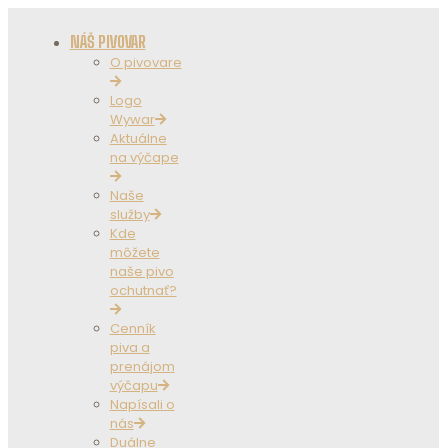
NÁŠ PIVOVAR
O pivovare
Logo
Wywar
Aktuálne
na výčape
Naše
služby
Kde
môžete
naše pivo
ochutnať?
Cenník
piva a
prenájom
výčapu
Napísali o
nás
Duálne