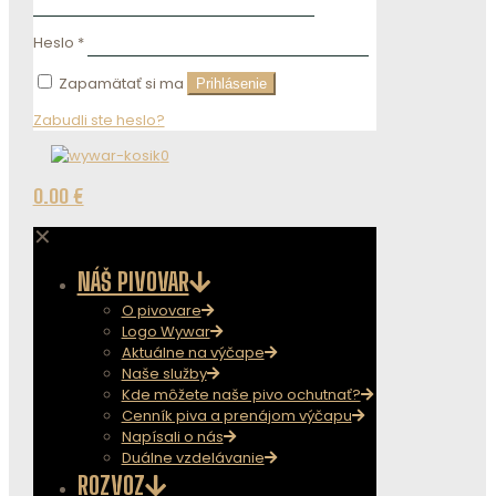
Heslo
*
Zapamätať si ma
Prihlásenie
Zabudli ste heslo?
0
0.00 €
✕
NÁŠ PIVOVAR
O pivovare
Logo Wywar
Aktuálne na výčape
Naše služby
Kde môžete naše pivo ochutnať?
Cenník piva a prenájom výčapu
Napísali o nás
Duálne vzdelávanie
ROZVOZ