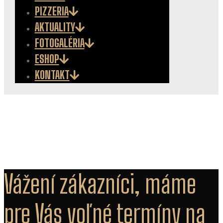
PIZZERIA
AKTUALITY
FOTOGALÉRIA
ESHOP
KONTAKT
Vážení zákazníci, máme
pre Vás voľné termíny na