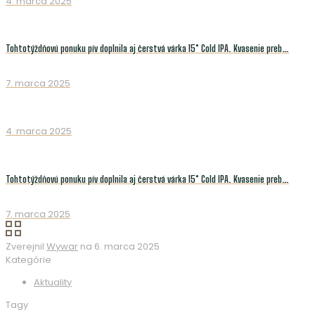
4. marca 2025
Tohtotýždňovú ponuku pív doplnila aj čerstvá várka 15° Cold IPA. Kvasenie preb…
7. marca 2025
4. marca 2025
Tohtotýždňovú ponuku pív doplnila aj čerstvá várka 15° Cold IPA. Kvasenie preb…
7. marca 2025
Zverejnil
Wywar
na
6. marca 2025
Kategórie
Aktuality
Tagy