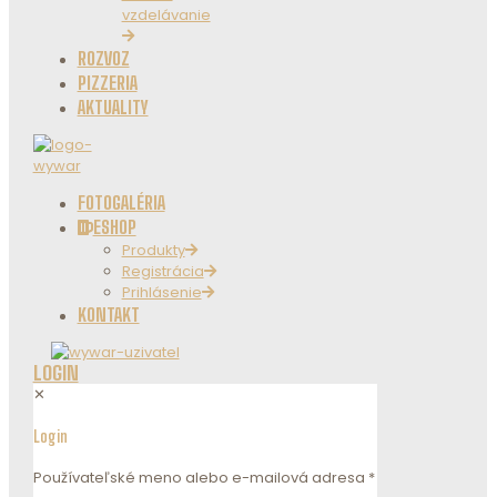
vzdelávanie
ROZVOZ
PIZZERIA
AKTUALITY
FOTOGALÉRIA
ESHOP
Produkty
Registrácia
Prihlásenie
KONTAKT
LOGIN
✕
Login
Používateľské meno alebo e-mailová adresa
*