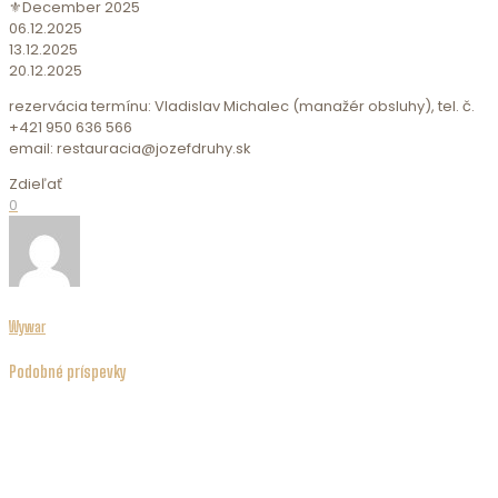
⚜️December 2025
06.12.2025
13.12.2025
20.12.2025
rezervácia termínu: Vladislav Michalec (manažér obsluhy), tel. č.
+421 950 636 566
email: restauracia@jozefdruhy.sk
Zdieľať
0
Wywar
Podobné príspevky