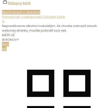
Nákupný košík
Skontrolovať a objednať
Pokračovať v nakupovaní
Zobraziť košík
✕
Nepredávame alkohol maloletým. Ak chcete zobraziť obsah
webovej stránky, musíte potvrdiť svoj vek.
MÁTE UŽ
18 ROKOV?
ÁNO
NIE