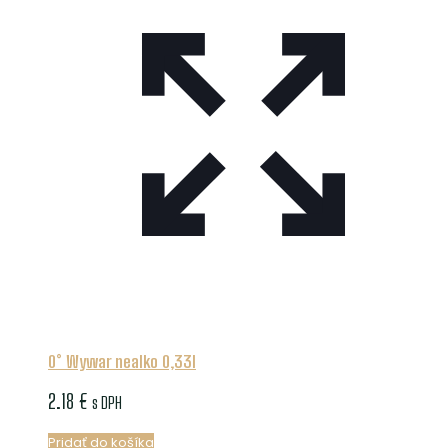
0° Wywar nealko 0,33l
2.18
€
s DPH
Pridať do košíka