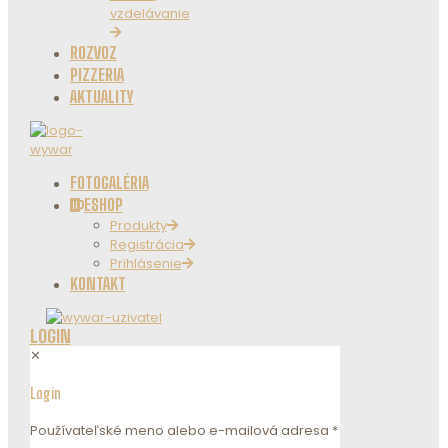
vzdelávanie
ROZVOZ
PIZZERIA
AKTUALITY
FOTOGALÉRIA
ESHOP
Produkty
Registrácia
Prihlásenie
KONTAKT
LOGIN
✕
Login
Používateľské meno alebo e-mailová adresa
*