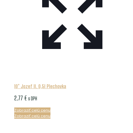
10° Jozef II. 0,5l Plechovka
2.77
€
s DPH
Zobraziť celú cenu
Zobraziť celú cenu