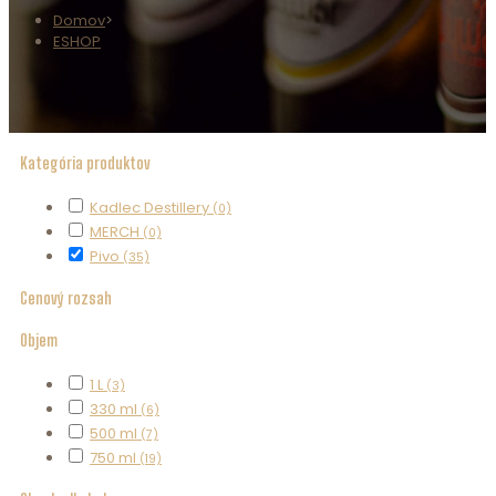
Domov
>
ESHOP
Kategória produktov
Kadlec Destillery
(0)
MERCH
(0)
Pivo
(35)
Cenový rozsah
Objem
1 L
(3)
330 ml
(6)
500 ml
(7)
750 ml
(19)