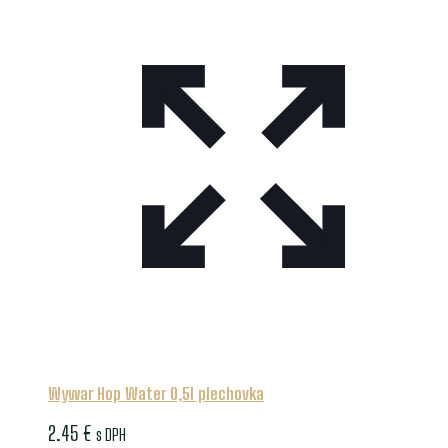
Wywar Hop Water 0,5l plechovka
2.45
€
s DPH