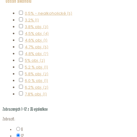
Obsah alkoholu
0,5% - nealkoholické
(5)
3,2%
(1)
3,8% obj.
(3)
4,5% obj.
(4)
4,6% obj.
(1)
4,7% obj.
(5)
4,8% obj.
(7)
5% obj.
(2)
5,2 % obj.
(1)
5,8% obj.
(2)
6,0 % obj.
(1)
6,2% obj.
(2)
7,8% obj.
(1)
Zobrazených 1–12 z 35 výsledkov
Zobraziť:
6
12