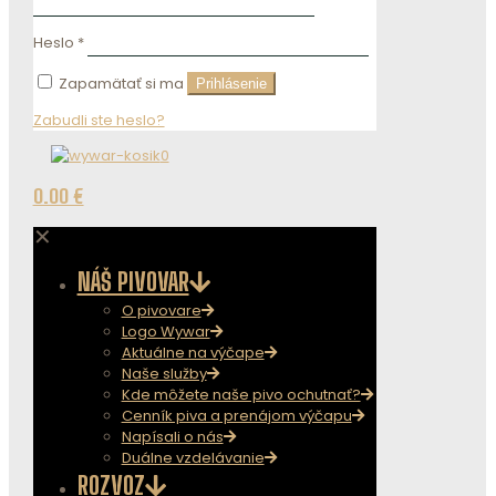
Heslo
*
Zapamätať si ma
Prihlásenie
Zabudli ste heslo?
0
0.00 €
✕
NÁŠ PIVOVAR
O pivovare
Logo Wywar
Aktuálne na výčape
Naše služby
Kde môžete naše pivo ochutnať?
Cenník piva a prenájom výčapu
Napísali o nás
Duálne vzdelávanie
ROZVOZ